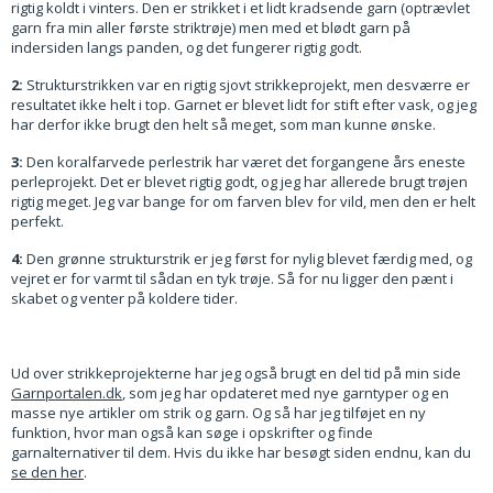
rigtig koldt i vinters. Den er strikket i et lidt kradsende garn (optrævlet
garn fra min aller første striktrøje) men med et blødt garn på
indersiden langs panden, og det fungerer rigtig godt.
2:
Strukturstrikken var en rigtig sjovt strikkeprojekt, men desværre er
resultatet ikke helt i top. Garnet er blevet lidt for stift efter vask, og jeg
har derfor ikke brugt den helt så meget, som man kunne ønske.
3:
Den koralfarvede perlestrik har været det forgangene års eneste
perleprojekt. Det er blevet rigtig godt, og jeg har allerede brugt trøjen
rigtig meget. Jeg var bange for om farven blev for vild, men den er helt
perfekt.
4:
Den grønne strukturstrik er jeg først for nylig blevet færdig med, og
vejret er for varmt til sådan en tyk trøje. Så for nu ligger den pænt i
skabet og venter på koldere tider.
Ud over strikkeprojekterne har jeg også brugt en del tid på min side
Garnportalen.dk
, som jeg har opdateret med nye garntyper og en
masse nye artikler om strik og garn. Og så har jeg tilføjet en ny
funktion, hvor man også kan søge i opskrifter og finde
garnalternativer til dem. Hvis du ikke har besøgt siden endnu, kan du
se den her
.