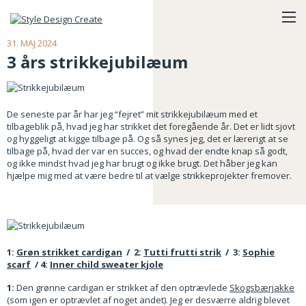
31. MAJ 2024
3 års strikkejubilæum
De seneste par år har jeg “fejret” mit strikkejubilæum med et
tilbageblik på, hvad jeg har strikket det foregående år. Det er lidt sjovt
og hyggeligt at kigge tilbage på. Og så synes jeg, det er lærerigt at se
tilbage på, hvad der var en succes, og hvad der endte knap så godt,
og ikke mindst hvad jeg har brugt og ikke brugt. Det håber jeg kan
hjælpe mig med at være bedre til at vælge strikkeprojekter fremover.
1:
Grøn strikket cardigan
/ 2:
Tutti frutti strik
/ 3:
Sophie
scarf
/ 4:
Inner child sweater kjole
1:
Den grønne cardigan er strikket af den optrævlede
Skogsbærjakke
(som igen er optrævlet af noget andet). Jeg er desværre aldrig blevet