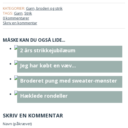
KATEGORIER:
Garn, broderi og strik
TAGS:
Garn
,
Strik
0 kommentarer
Skriv en kommentar
MÅSKE KAN DU OGSÅ LIDE...
2 års strikkejubilæum
Jeg har købt en væv...
Broderet pung med sweater-mønster
Hæklede rondeller
SKRIV EN KOMMENTAR
Navn (påkrævet)