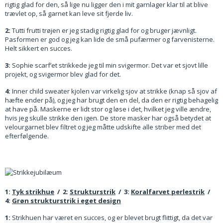
rigtig glad for den, så lige nu ligger den i mit garnlager klar til at blive
trævlet op, så garnet kan leve sit fjerde liv.
2:
Tutti frutti trøjen er jeg stadig rigtig glad for og bruger jævnligt.
Pasformen er god og jeg kan lide de små pufærmer og farvenisterne.
Helt sikkert en succes.
3:
Sophie scarf’et strikkede jeg til min svigermor. Det var et sjovt lille
projekt, og svigermor blev glad for det.
4:
Inner child sweater kjolen var virkelig sjov at strikke (knap så sjov af
hæfte ender på), og jeg har brugt den en del, da den er rigtig behagelig
at have på. Maskerne er lidt stor og løse i det, hvilket jeg ville ændre,
hvis jeg skulle strikke den igen. De store masker har også betydet at
velourgarnet blev filtret og jeg måtte udskifte alle striber med det
efterfølgende.
1:
Tyk strikhue
/ 2:
Strukturstrik
/ 3:
Koralfarvet perlestrik
/
4:
Grøn strukturstrik i eget design
1:
Strikhuen har været en succes, og er blevet brugt flittigt, da det var