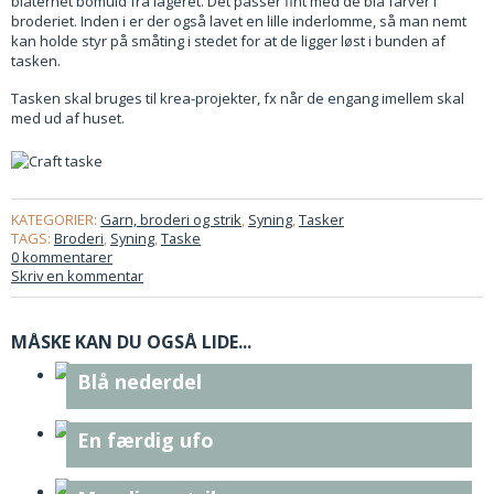
blåternet bomuld fra lageret. Det passer fint med de blå farver i
broderiet. Inden i er der også lavet en lille inderlomme, så man nemt
kan holde styr på småting i stedet for at de ligger løst i bunden af
tasken.
Tasken skal bruges til krea-projekter, fx når de engang imellem skal
med ud af huset.
KATEGORIER:
Garn, broderi og strik
,
Syning
,
Tasker
TAGS:
Broderi
,
Syning
,
Taske
0 kommentarer
Skriv en kommentar
MÅSKE KAN DU OGSÅ LIDE...
Blå nederdel
En færdig ufo