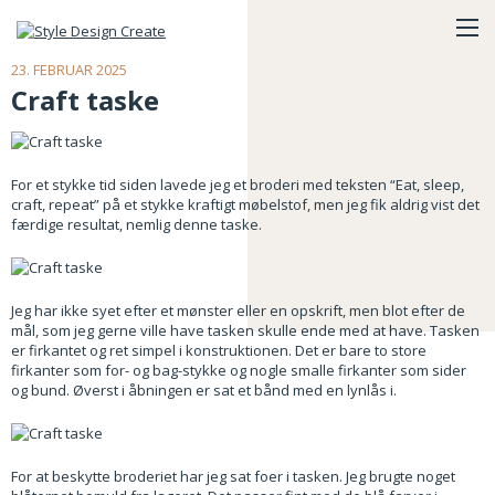
23. FEBRUAR 2025
Craft taske
For et stykke tid siden lavede jeg et broderi med teksten “Eat, sleep,
craft, repeat” på et stykke kraftigt møbelstof, men jeg fik aldrig vist det
færdige resultat, nemlig denne taske.
Jeg har ikke syet efter et mønster eller en opskrift, men blot efter de
mål, som jeg gerne ville have tasken skulle ende med at have. Tasken
er firkantet og ret simpel i konstruktionen. Det er bare to store
firkanter som for- og bag-stykke og nogle smalle firkanter som sider
og bund. Øverst i åbningen er sat et bånd med en lynlås i.
For at beskytte broderiet har jeg sat foer i tasken. Jeg brugte noget