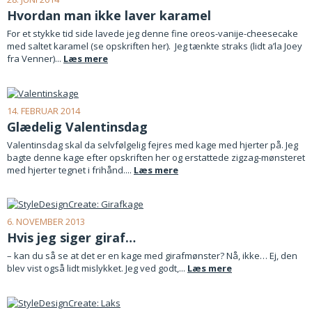
Hvordan man ikke laver karamel
For et stykke tid side lavede jeg denne fine oreos-vanije-cheesecake
med saltet karamel (se opskriften her). Jeg tænkte straks (lidt a’la Joey
fra Venner)...
Læs mere
14. FEBRUAR 2014
Glædelig Valentinsdag
Valentinsdag skal da selvfølgelig fejres med kage med hjerter på. Jeg
bagte denne kage efter opskriften her og erstattede zigzag-mønsteret
med hjerter tegnet i frihånd....
Læs mere
6. NOVEMBER 2013
Hvis jeg siger giraf…
– kan du så se at det er en kage med girafmønster? Nå, ikke… Ej, den
blev vist også lidt mislykket. Jeg ved godt,...
Læs mere