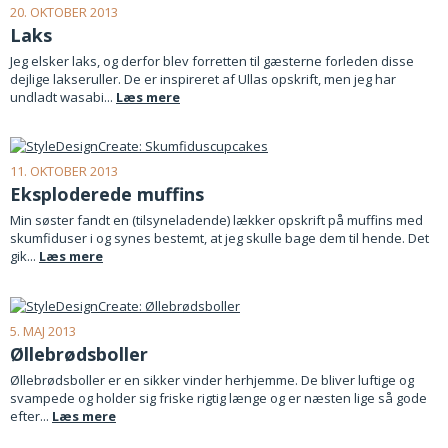
20. OKTOBER 2013
Laks
Jeg elsker laks, og derfor blev forretten til gæsterne forleden disse
dejlige lakseruller. De er inspireret af Ullas opskrift, men jeg har
undladt wasabi...
Læs mere
11. OKTOBER 2013
Eksploderede muffins
Min søster fandt en (tilsyneladende) lækker opskrift på muffins med
skumfiduser i og synes bestemt, at jeg skulle bage dem til hende. Det
gik...
Læs mere
5. MAJ 2013
Øllebrødsboller
Øllebrødsboller er en sikker vinder herhjemme. De bliver luftige og
svampede og holder sig friske rigtig længe og er næsten lige så gode
efter...
Læs mere