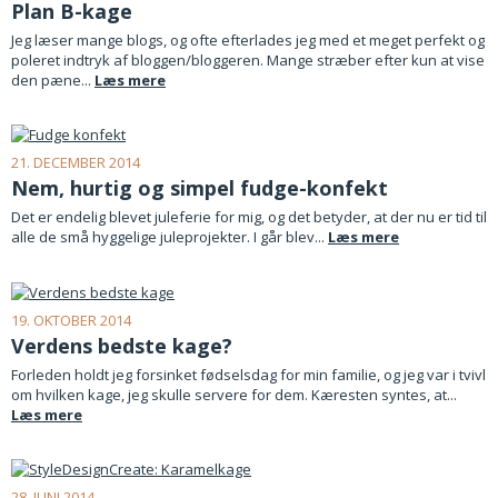
Plan B-kage
Jeg læser mange blogs, og ofte efterlades jeg med et meget perfekt og
poleret indtryk af bloggen/bloggeren. Mange stræber efter kun at vise
den pæne...
Læs mere
21. DECEMBER 2014
Nem, hurtig og simpel fudge-konfekt
Det er endelig blevet juleferie for mig, og det betyder, at der nu er tid til
alle de små hyggelige juleprojekter. I går blev...
Læs mere
19. OKTOBER 2014
Verdens bedste kage?
Forleden holdt jeg forsinket fødselsdag for min familie, og jeg var i tvivl
om hvilken kage, jeg skulle servere for dem. Kæresten syntes, at...
Læs mere
28. JUNI 2014