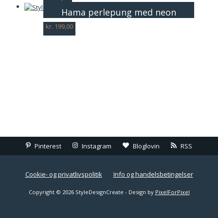
Hama perlepung med neon
kr.
199,00
Pinterest
Instagram
Bloglovin
RSS
Cookie- og privatlivspolitik
Info og handelsbetingelser
Copyright © 2026 StyleDesignCreate - Design by
PixelForPixel