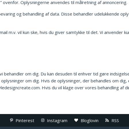
s” ovenfor. Oplysningerne anvendes til målretning af annoncering.
bevaring og behandling af data. Disse behandler udelukkende opl
l m.v. vil kun ske, hvis du giver samtykke til det. Vi anvender kun
r, vi behandler om dig. Du kan desuden til enhver tid gøre indsige
t oplysninger om dig. Hvis de oplysninger, der behandles om dig, er 
yledesigncreate.com. Hvis du vil klage over vores behandling af d
Pinterest
Instagram
Bloglovin
RSS