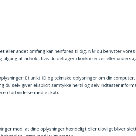
i et eller andet omfang kan henføres til dig. Når du benytter vor
 tilgang af indhold, hvis du deltager i konkurrencer eller undersøg
oplysninger: Et unikt ID og tekniske oplysninger om din computer, 
fang du selv giver eksplicit samtykke hertil og selv indtaster inf
re i forbindelse med et køb.
inger mod, at dine oplysninger hændeligt eller ulovligt bliver slett
behandles i strid med lovgivningen.