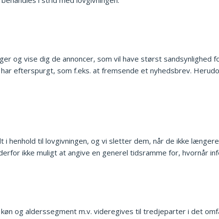
ger og vise dig de annoncer, som vil have størst sandsynlighed fo
u har efterspurgt, som f.eks. at fremsende et nyhedsbrev. Herudo
t i henhold til lovgivningen, og vi sletter dem, når de ikke læng
rfor ikke muligt at angive en generel tidsramme for, hvornår inf
 køn og alderssegment m.v. videregives til tredjeparter i det omf