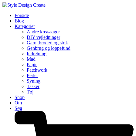
Forside
Blog
Kategorier
Andre krea-sager
DIY-vejledninger
Garn, broderi og strik
Genbrug og loppefund
Indretning
Mad
Papir
Patchwork
Perler
Syning
Tasker
Tøj
Shop
Om
Søg