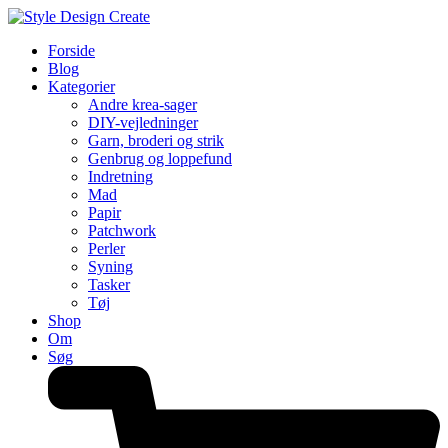
Forside
Blog
Kategorier
Andre krea-sager
DIY-vejledninger
Garn, broderi og strik
Genbrug og loppefund
Indretning
Mad
Papir
Patchwork
Perler
Syning
Tasker
Tøj
Shop
Om
Søg