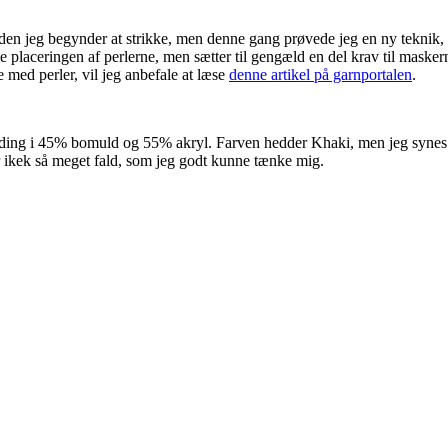
, inden jeg begynder at strikke, men denne gang prøvede jeg en ny tekn
aceringen af perlerne, men sætter til gengæld en del krav til maskernes s
 med perler, vil jeg anbefale at læse
denne artikel på garnportalen
.
landing i 45% bomuld og 55% akryl. Farven hedder Khaki, men jeg synes
r ikek så meget fald, som jeg godt kunne tænke mig.