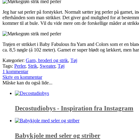
Jeg har sat perler på forstykket. Normalt sætter jeg perler på garnet
efterhånden som man strikker. Det giver god mulighed for at bestemme pl
kommer til at bule. Vil du vide mere om de forskellige måder at strikke
Trøjen er strikket i Baby Fabulous fra Yarn and Colors som er en b
ca. 8,5 nøgle (á 102 meter). Garnet er super blødt og lækkert, men ha
Kategorier:
Garn, broderi og strik
,
Tøj
Tags:
Perler
,
Strik
,
Sweater
,
Tøj
1 kommentar
Skriv en kommentar
Måske kan du også lide...
Decostudiobys - Inspiration fra Instagram
Babykjole med seler og striber