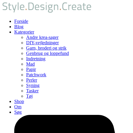
Forside
Blog
Kategorier
Andre krea-sager
DIY-vejledninger
Garn, broderi og strik
Genbrug og loppefund
Indretning
Mad
Papir
Patchwork
Perler
Syning
Tasker
Tøj
Shop
Om
Søg