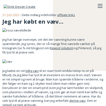
21. JULI 2022
- Dette indlæg indeholder
affiliate links
Jeg har købt en væv…
Jeg har længe overvejet, om det der vævning kunne være
spændende. Jeg synes, der er så mange fine vævede værker på
Instagram (se fx mit blogpost om
Rewool solution
) og Pinterest, så jeg
fik lyst til at prøve selv.
Jeg købte en ret
billig væv
til en start (som endda netop nu er på
tilbud), da jeg ikke har lyst til at investere en masse til en start. Væven
er ret simpel og nem at bruge. Man kan spænde trådene i enderne, og
der følger en kam og 2 skytter med (dem man vikler garn om).
Derudover er der en smart pind (som jeg har lært hedder en skelpind),
som placeres i midten af væven, og som gør at man nemt kan løfte og
sænke halvdelen af trådene, så det bliver nemmere at væve. Har du
selv lyst til at prøve vævning, kan jeg anbefale
denne væv
. Den er
simpel og nem at bruge.