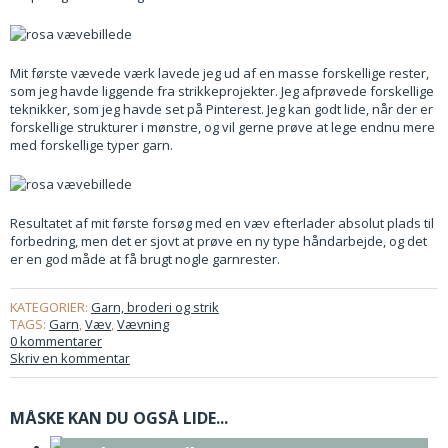
Mit første vævede værk lavede jeg ud af en masse forskellige rester,
som jeg havde liggende fra strikkeprojekter. Jeg afprøvede forskellige
teknikker, som jeg havde set på Pinterest. Jeg kan godt lide, når der er
forskellige strukturer i mønstre, og vil gerne prøve at lege endnu mere
med forskellige typer garn.
Resultatet af mit første forsøg med en væv efterlader absolut plads til
forbedring, men det er sjovt at prøve en ny type håndarbejde, og det
er en god måde at få brugt nogle garnrester.
KATEGORIER:
Garn, broderi og strik
TAGS:
Garn
,
Væv
,
Vævning
0 kommentarer
Skriv en kommentar
MÅSKE KAN DU OGSÅ LIDE...