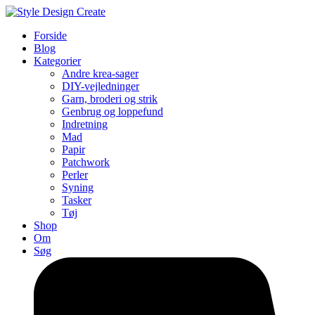
Forside
Blog
Kategorier
Andre krea-sager
DIY-vejledninger
Garn, broderi og strik
Genbrug og loppefund
Indretning
Mad
Papir
Patchwork
Perler
Syning
Tasker
Tøj
Shop
Om
Søg