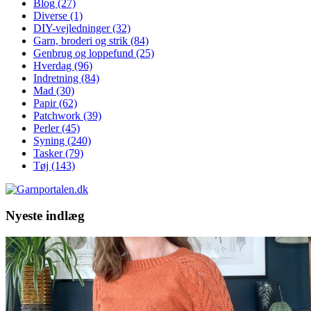
Blog
(27)
Diverse
(1)
DIY-vejledninger
(32)
Garn, broderi og strik
(84)
Genbrug og loppefund
(25)
Hverdag
(96)
Indretning
(84)
Mad
(30)
Papir
(62)
Patchwork
(39)
Perler
(45)
Syning
(240)
Tasker
(79)
Tøj
(143)
Nyeste indlæg