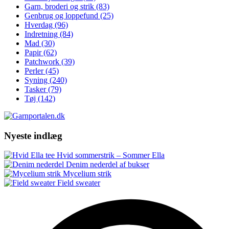
Garn, broderi og strik
(83)
Genbrug og loppefund
(25)
Hverdag
(96)
Indretning
(84)
Mad
(30)
Papir
(62)
Patchwork
(39)
Perler
(45)
Syning
(240)
Tasker
(79)
Tøj
(142)
Nyeste indlæg
Hvid sommerstrik – Sommer Ella
Denim nederdel af bukser
Mycelium strik
Field sweater