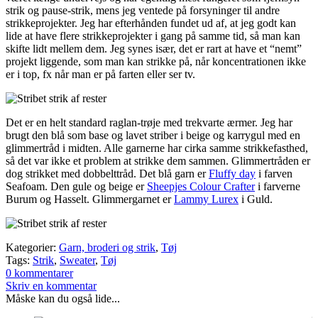
strik og pause-strik, mens jeg ventede på forsyninger til andre
strikkeprojekter. Jeg har efterhånden fundet ud af, at jeg godt kan
lide at have flere strikkeprojekter i gang på samme tid, så man kan
skifte lidt mellem dem. Jeg synes især, det er rart at have et “nemt”
projekt liggende, som man kan strikke på, når koncentrationen ikke
er i top, fx når man er på farten eller ser tv.
Det er en helt standard raglan-trøje med trekvarte ærmer. Jeg har
brugt den blå som base og lavet striber i beige og karrygul med en
glimmertråd i midten. Alle garnerne har cirka samme strikkefasthed,
så det var ikke et problem at strikke dem sammen. Glimmertråden er
dog strikket med dobbelttråd. Det blå garn er
Fluffy day
i farven
Seafoam. Den gule og beige er
Sheepjes Colour Crafter
i farverne
Burum og Hasselt. Glimmergarnet er
Lammy Lurex
i Guld.
Kategorier:
Garn, broderi og strik
,
Tøj
Tags:
Strik
,
Sweater
,
Tøj
0 kommentarer
Skriv en kommentar
Måske kan du også lide...