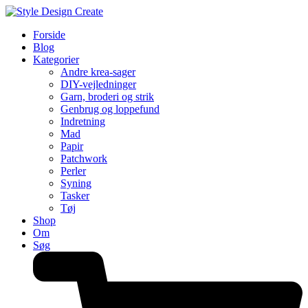
Forside
Blog
Kategorier
Andre krea-sager
DIY-vejledninger
Garn, broderi og strik
Genbrug og loppefund
Indretning
Mad
Papir
Patchwork
Perler
Syning
Tasker
Tøj
Shop
Om
Søg