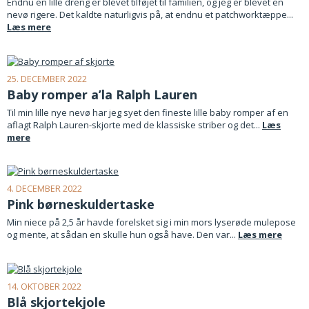
Endnu en lille dreng er blevet tilføjet til familien, og jeg er blevet en
nevø rigere. Det kaldte naturligvis på, at endnu et patchworktæppe...
Læs mere
25. DECEMBER 2022
Baby romper a’la Ralph Lauren
Til min lille nye nevø har jeg syet den fineste lille baby romper af en
aflagt Ralph Lauren-skjorte med de klassiske striber og det...
Læs
mere
4. DECEMBER 2022
Pink børneskuldertaske
Min niece på 2,5 år havde forelsket sig i min mors lyserøde mulepose
og mente, at sådan en skulle hun også have. Den var...
Læs mere
14. OKTOBER 2022
Blå skjortekjole