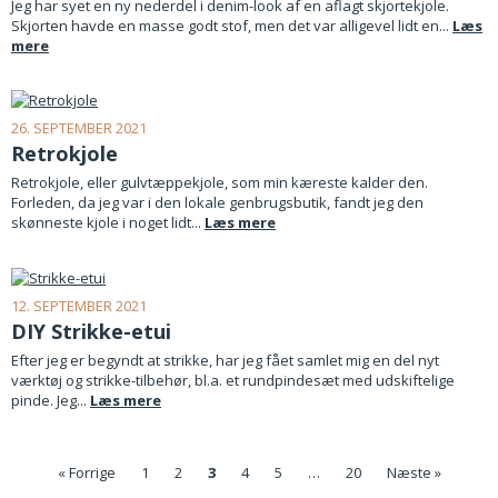
Jeg har syet en ny nederdel i denim-look af en aflagt skjortekjole.
Skjorten havde en masse godt stof, men det var alligevel lidt en...
Læs
mere
26. SEPTEMBER 2021
Retrokjole
Retrokjole, eller gulvtæppekjole, som min kæreste kalder den.
Forleden, da jeg var i den lokale genbrugsbutik, fandt jeg den
skønneste kjole i noget lidt...
Læs mere
12. SEPTEMBER 2021
DIY Strikke-etui
Efter jeg er begyndt at strikke, har jeg fået samlet mig en del nyt
værktøj og strikke-tilbehør, bl.a. et rundpindesæt med udskiftelige
pinde. Jeg...
Læs mere
« Forrige
1
2
3
4
5
…
20
Næste »