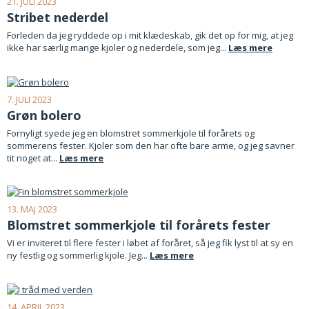
21. JULI 2023
Stribet nederdel
Forleden da jeg ryddede op i mit klædeskab, gik det op for mig, at jeg
ikke har særlig mange kjoler og nederdele, som jeg...
Læs mere
7. JULI 2023
Grøn bolero
Fornyligt syede jeg en blomstret sommerkjole til forårets og
sommerens fester. Kjoler som den har ofte bare arme, og jeg savner
tit noget at...
Læs mere
13. MAJ 2023
Blomstret sommerkjole til forårets fester
Vi er inviteret til flere fester i løbet af foråret, så jeg fik lyst til at sy en
ny festlig og sommerlig kjole. Jeg...
Læs mere
14. APRIL 2023