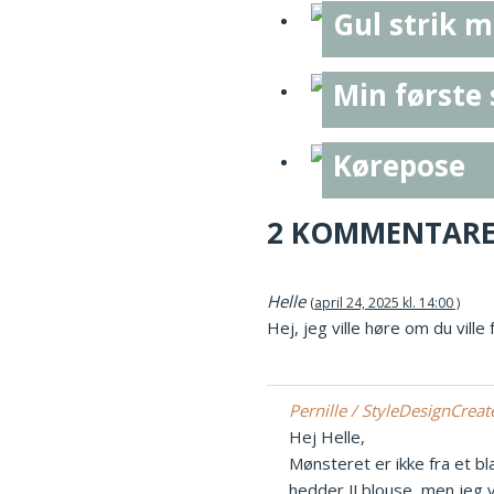
Gul strik m
Min første
Kørepose
2 KOMMENTAR
Helle
april 24, 2025 kl. 14:00
Hej, jeg ville høre om du vil
Pernille / StyleDesignCrea
Hej Helle,
Mønsteret er ikke fra et 
hedder JJ blouse, men jeg 