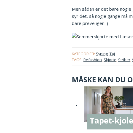
Men sådan er det bare nogle g
syr det, så nogle gange må 
bare prøve igen :)
KATEGORIER:
Syning
,
Tøj
TAGS:
Refashion
,
Skjorte
,
Striber
,
MÅSKE KAN DU OG
Tapet-kjol