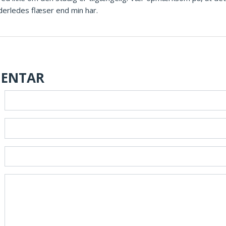
derledes flæser end min har.
MENTAR