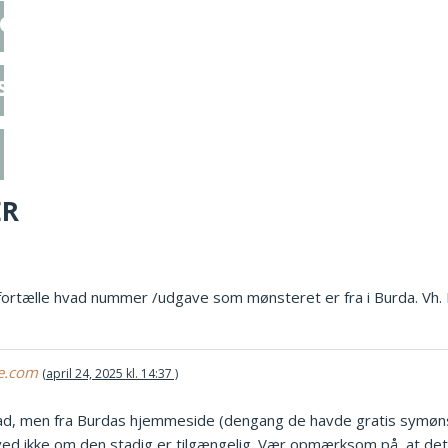
ed perler
 strikkede sweater
ER
le fortælle hvad nummer /udgave som mønsteret er fra i Burda. Vh. 
te.com
april 24, 2025 kl. 14:37
blad, men fra Burdas hjemmeside (dengang de havde gratis symøns
ved ikke om den stadig er tilgængelig. Vær opmærksom på, at de