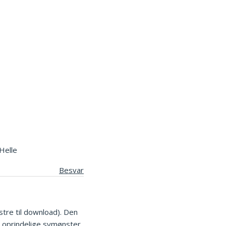
Helle
Besvar
tre til download). Den
t oprindelige symønster