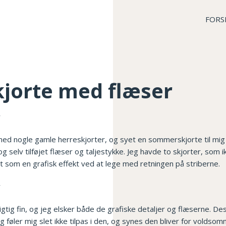
FORS
orte med flæser
med nogle gamle herreskjorter, og syet en sommerskjorte til mig s
selv tilføjet flæser og taljestykke. Jeg havde to skjorter, som
et som en grafisk effekt ved at lege med retningen på striberne.
igtig fin, og jeg elsker både de grafiske detaljer og flæserne. D
Jeg føler mig slet ikke tilpas i den, og synes den bliver for voldsomm