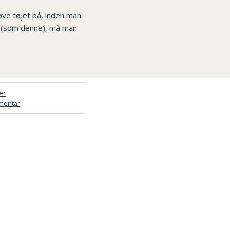
øve tøjet på, inden man
e (som denne), må man
er
mentar