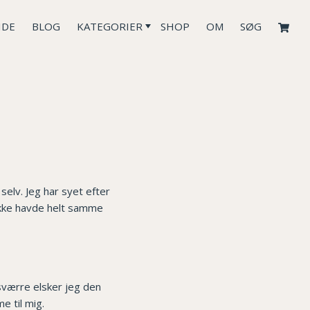
IDE
BLOG
KATEGORIER
SHOP
OM
SØG
elv. Jeg har syet efter
 ikke havde helt samme
esværre elsker jeg den
e til mig.