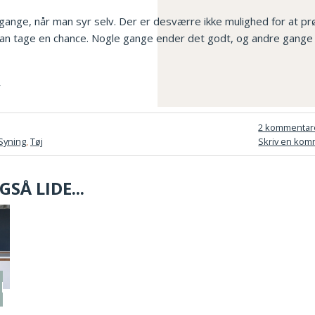
ange, når man syr selv. Der er desværre ikke mulighed for at pr
man tage en chance. Nogle gange ender det godt, og andre gang
2 kommentar
Syning
,
Tøj
Skriv en kom
SÅ LIDE...
en