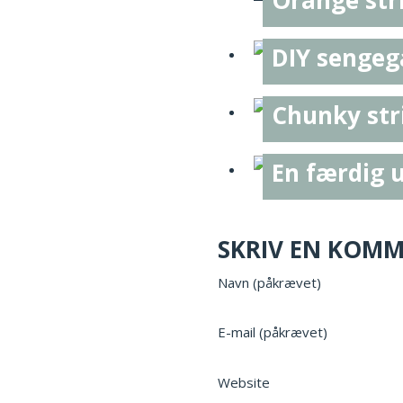
DIY sengeg
Chunky str
En færdig 
SKRIV EN KOM
Navn (påkrævet)
E-mail (påkrævet)
Website