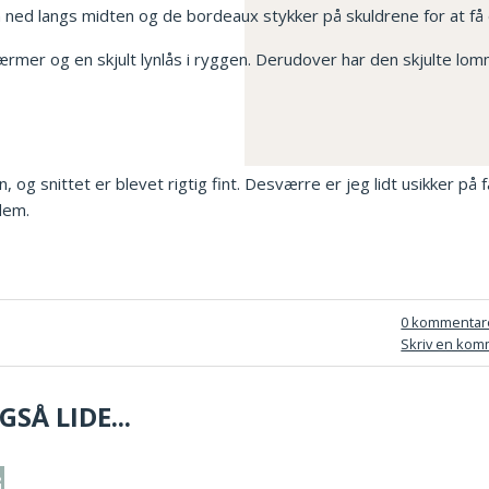
en ned langs midten og de bordeaux stykker på skuldrene for at få d
rmer og en skjult lynlås i ryggen. Derudover har den skjulte lomm
en, og snittet er blevet rigtig fint. Desværre er jeg lidt usikker på
 dem.
0 kommentar
Skriv en kom
SÅ LIDE...
rik med blondeærmer