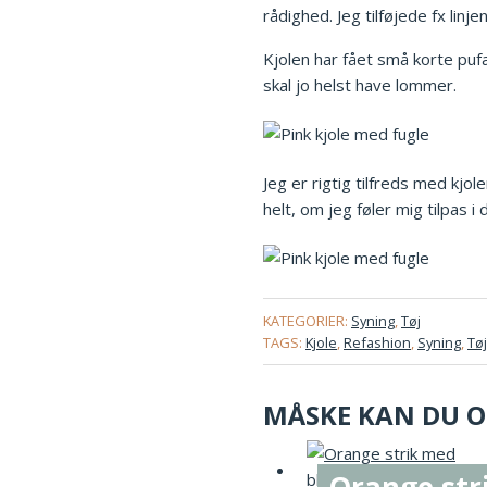
rådighed. Jeg tilføjede fx linj
Kjolen har fået små korte pufæ
skal jo helst have lommer.
Jeg er rigtig tilfreds med kjol
helt, om jeg føler mig tilpas i
KATEGORIER:
Syning
,
Tøj
TAGS:
Kjole
,
Refashion
,
Syning
,
Tøj
MÅSKE KAN DU OG
Orange st