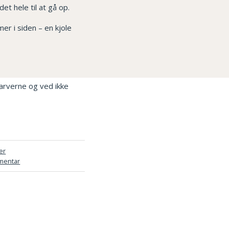
et hele til at gå op.
er i siden – en kjole
 farverne og ved ikke
er
mentar