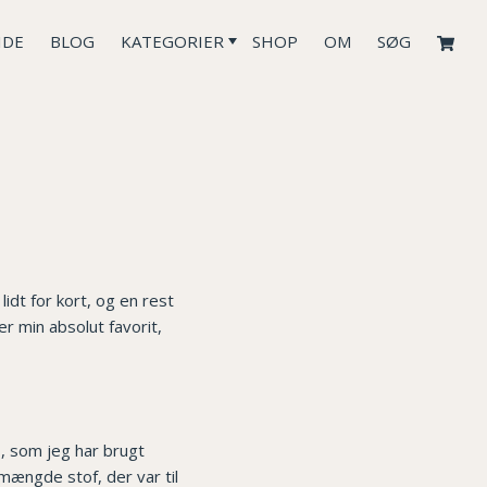
IDE
BLOG
KATEGORIER
SHOP
OM
SØG
idt for kort, og en rest
er min absolut favorit,
, som jeg har brugt
 mængde stof, der var til