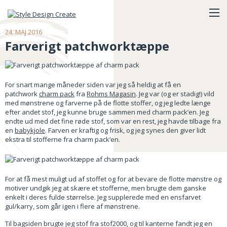
24. MAJ 2016
Farverigt patchworktæppe
For snart mange måneder siden var jeg så heldig at få en
patchwork
charm pack
fra
Rohms Magasin
. Jeg var (og er stadig!) vild
med mønstrene og farverne på de flotte stoffer, og jeg ledte længe
efter andet stof, jeg kunne bruge sammen med charm pack’en. Jeg
endte ud med det fine røde stof, som var en rest, jeg havde tilbage fra
en
babykjole
. Farven er kraftig og frisk, og jeg synes den giver lidt
ekstra til stofferne fra charm pack’en.
For at få mest muligt ud af stoffet og for at bevare de flotte mønstre og
motiver undgik jeg at skære et stofferne, men brugte dem ganske
enkelt i deres fulde størrelse. Jeg supplerede med en ensfarvet
gul/karry, som går igen i flere af mønstrene.
Til bagsiden brugte jeg stof fra stof2000, og til kanterne fandt jeg en