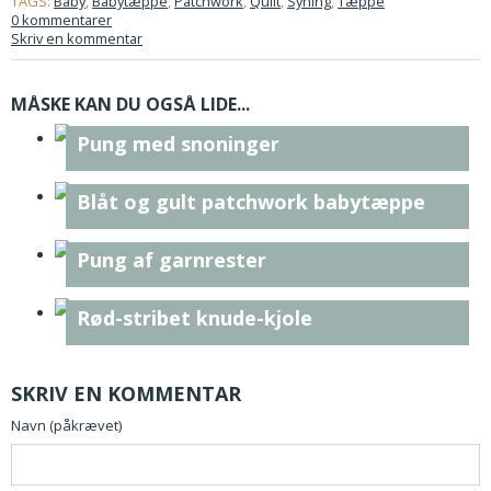
TAGS:
Baby
,
Babytæppe
,
Patchwork
,
Quilt
,
Syning
,
Tæppe
0 kommentarer
Skriv en kommentar
MÅSKE KAN DU OGSÅ LIDE...
Pung med snoninger
Blåt og gult patchwork babytæppe
Pung af garnrester
Rød-stribet knude-kjole
SKRIV EN KOMMENTAR
Navn (påkrævet)