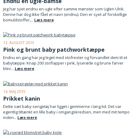
Endnu en ugle-bamse
Jeg har syet endnu en ugle efter samme mønster som Uglen Ulrik.
Denne har dog ikke fået et navn (endnu). Den er syet af forskellige
bomuldstoffer,...
Læs mere
13. AUGUST 2015
Pink og brunt baby patchworktæppe
Endnu en gang har jeg leget med stofrester og forvandlet dem til et
babytæppe. Knap 200 stoflapper i pink, lyserøde og brune farver
blev...
Læs mere
14. MAJ 2015
Prikket kanin
Dette sæt baby-sengetøj har ligget i gemmerne i lang tid. Det var
egentlig tiltænkt en lille baby i omgangskredsen, men med mit tempo
inden...
Læs mere