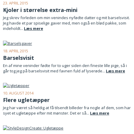
23. APRIL 2015
Kjoler i størrelse extra-mini
Jeg skrev forleden om min venindes nyfødte datter og mit barselsvisit.
Jeg havde et par spiselige gaver med, men også en blød pakke, som
indeholdt...
Læs mere
18. APRIL 2015
Barselsvisit
En af mine veninder fødte for to uger siden den fineste lille pige, så i
går tog jeg på barselsvisit med favnen fuld af lyserøde...
Læs mere
10. AUGUST 2014
Flere ugletæpper
Jeg har været så heldig at få tilsendt billeder fra nogle af dem, som har
syet et ugletæppe efter mit mønster. Det er så...
Læs mere