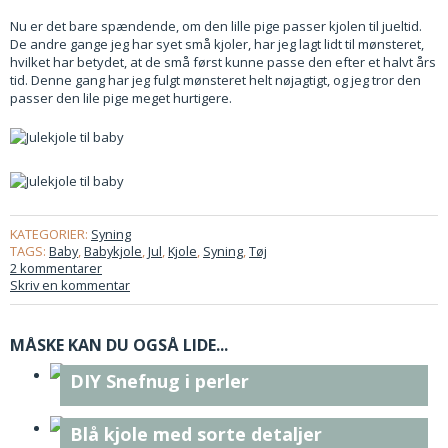
Nu er det bare spændende, om den lille pige passer kjolen til jueltid.
De andre gange jeg har syet små kjoler, har jeg lagt lidt til mønsteret,
hvilket har betydet, at de små først kunne passe den efter et halvt års
tid. Denne gang har jeg fulgt mønsteret helt nøjagtigt, og jeg tror den
passer den lile pige meget hurtigere.
KATEGORIER:
Syning
TAGS:
Baby
,
Babykjole
,
Jul
,
Kjole
,
Syning
,
Tøj
2 kommentarer
Skriv en kommentar
MÅSKE KAN DU OGSÅ LIDE...
DIY Snefnug i perler
Blå kjole med sorte detaljer