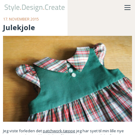
17. NOVEMBER 2015
Julekjole
Jeg viste forleden det
patchwork-tæppe
jeg har syet til min lille nye