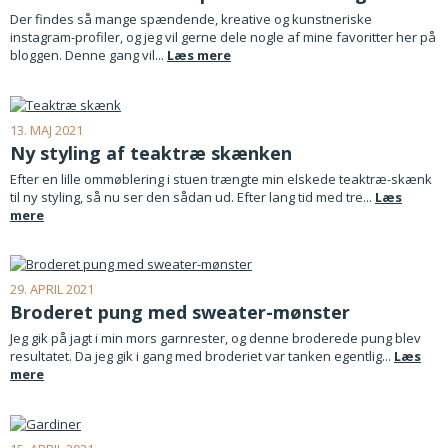
Der findes så mange spændende, kreative og kunstneriske
instagram-profiler, og jeg vil gerne dele nogle af mine favoritter her på
bloggen. Denne gang vil...
Læs mere
13. MAJ 2021
Ny styling af teaktræ skænken
Efter en lille ommøblering i stuen trængte min elskede teaktræ-skænk
til ny styling, så nu ser den sådan ud. Efter lang tid med tre...
Læs
mere
29. APRIL 2021
Broderet pung med sweater-mønster
Jeg gik på jagt i min mors garnrester, og denne broderede pung blev
resultatet. Da jeg gik i gang med broderiet var tanken egentlig...
Læs
mere