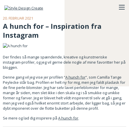
20. FEBRUAR 2021
A hunch for – Inspiration fra
Instagram
Der findes så mange spændende, kreative og kunstneriske
instagram-profiler, og jeg vil gerne dele nogle af mine favoritter her på
bloggen.
Denne gang vil jeg vise jer profilen “
A hunch for
“, som Camilla Tange
Peylecke står bag. Profilen er helt ny for mig, men jeg faldt pladask for
de fine perle-blomster. Jeg har selv lavet perleblomster for mange,
mange år siden, men slet ikke i den skala og i så smukke og unikke
former og farver. Jeg er blevet helt vildt inspireret til selv at gå i gang,
men jeg ved også hvilket enormt stort arbejde, der ligger bag, så jeg er
dybt imponeret over de flotte buketter på denne profil.
Se mere og lad dig inspirere på
A hunch for
.