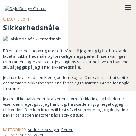
8. MARTS 2011
Sikkerhedsnåle
På en af mine shoppingture i efteråret så jeg en rigtig flot halskæde
lavet af sikkerhedsnåle og forskellige slags perler. Prisen var lige i
overkanten, og jeg vidste at jeg sagtens selv kunne lave en i samme
stil, så jeg gik på jagt efter sikkerhedsnåle.
Jeg havde allerede en kæde, perlerne og små metalringe til at sætte
det sammen. Sikkerhedsnålene fandt jeg i Søstrene Grene for nogle
få kroner.
Jeg tror ikke halskæden kræver en større forklaring, da billederne
viser den meget godt. Jeg har brugt halskæden rigtig meget og jeg
elsker den. Den kan bruges til fest såvel som hverdag, og de gyldne
perler gør at den matcher både sølv og guld.
KATEGORIER:
Andre krea-sager
,
Perler
TAGS:
Perler
,
Smykker