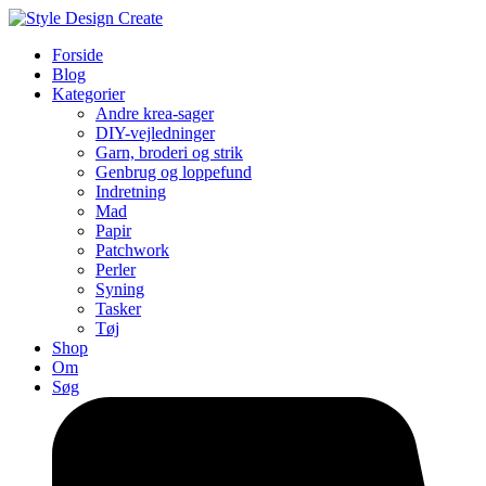
Forside
Blog
Kategorier
Andre krea-sager
DIY-vejledninger
Garn, broderi og strik
Genbrug og loppefund
Indretning
Mad
Papir
Patchwork
Perler
Syning
Tasker
Tøj
Shop
Om
Søg