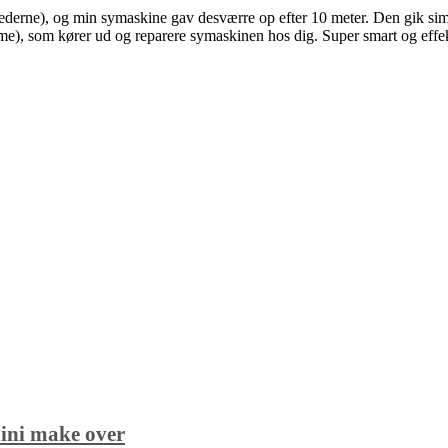
llederne), og min symaskine gav desværre op efter 10 meter. Den gik simp
me), som kører ud og reparere symaskinen hos dig. Super smart og effek
mini make over