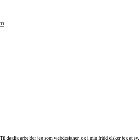
am
l daglig arbejder jeg som webdesigner, og i min fritid elsker jeg at sy, 