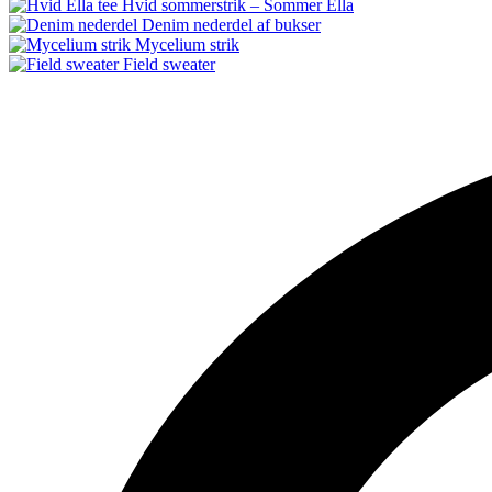
Hvid sommerstrik – Sommer Ella
Denim nederdel af bukser
Mycelium strik
Field sweater