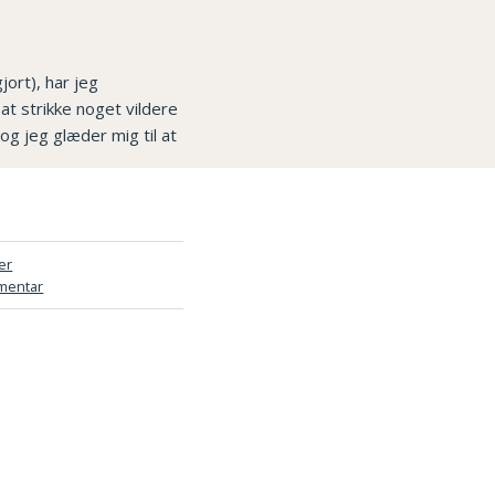
jort), har jeg
 at strikke noget vildere
g jeg glæder mig til at
er
mentar