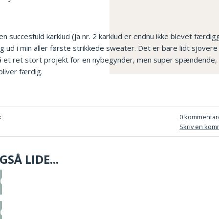
n succesfuld karklud (ja nr. 2 karklud er endnu ikke blevet færdigg
g ud i min aller første strikkede sweater. Det er bare lidt sjovere
 et ret stort projekt for en nybegynder, men super spændende, o
liver færdig.
k
0 kommentar
Skriv en kom
SÅ LIDE...
ue
rstrik - Sommer Ella