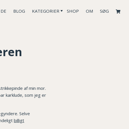
IDE
BLOG
KATEGORIER
SHOP
OM
SØG
eren
strikkepinde af min mor.
par karklude, som jeg er
egyndere. Selve
indeligt
billigt