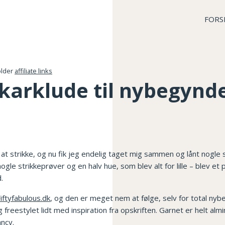
FORS
older
affiliate links
 karklude til nybegynd
 at strikke, og nu fik jeg endelig taget mig sammen og lånt nogle 
ogle strikkeprøver og en halv hue, som blev alt for lille – blev et 
.
iftyfabulous.dk
, og den er meget nem at følge, selv for total nyb
 freestylet lidt med inspiration fra opskriften. Garnet er helt alm
ancy.