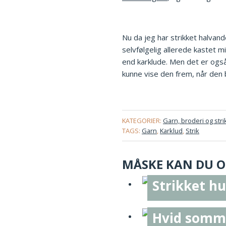
Nu da jeg har strikket halvande
selvfølgelig allerede kastet mi
end karklude. Men det er også
kunne vise den frem, når den b
KATEGORIER:
Garn, broderi og stri
TAGS:
Garn
,
Karklud
,
Strik
MÅSKE KAN DU OG
Strikket h
Hvid somme