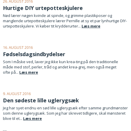
26. AUGUST 2016
Hurtige DIY urtepotteskjulere
Nød lærer nøgen kvinde at spinde, og grimme plastikposer og
manglende urtepotteskjulere lærer Pernille at sy et par lynhurtige DIY-
urtepotteskjulere. Vi køber tit krydderurter...
Læs mere
16. AUGUST 2016
Fødselsdagsindbydelser
Som I måske ved, laver jeg ikke kun krea-ting på den traditionelle
måde med stof, perler, tråd og andet krea-grej, men også meget
ofte på...
Læs mere
9. AUGUST 2016
Den sødeste lille uglerygsæk
Jeg har syet endnu en sød lille uglerygsæk efter samme grundmønster
som denne uglerygsæk. Som jeg har skrevet tidligere, skal mønsteret
blive til et...
Læs mere