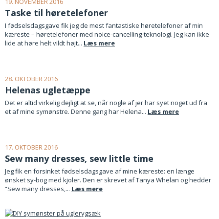
19. NOVEMBER 2016
Taske til høretelefoner
I fødselsdagsgave fik jeg de mest fantastiske høretelefoner af min
kæreste – høretelefoner med noice-cancelling-teknologi. Jeg kan ikke
lide at høre helt vildt højt...
Læs mere
28. OKTOBER 2016
Helenas ugletæppe
Det er altid virkelig dejligt at se, når nogle af jer har syet noget ud fra
et af mine symønstre. Denne gang har Helena...
Læs mere
17. OKTOBER 2016
Sew many dresses, sew little time
Jeg fik en forsinket fødselsdagsgave af mine kæreste: en længe
ønsket sy-bog med kjoler. Den er skrevet af Tanya Whelan og hedder
“Sew many dresses,...
Læs mere