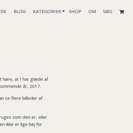
IDE
BLOG
KATEGORIER
SHOP
OM
SØG
t høre, at I har glæde af
t kommende år, 2017.
n se flere billeder af
ruges som den er, eller
 ikke er lige høj for