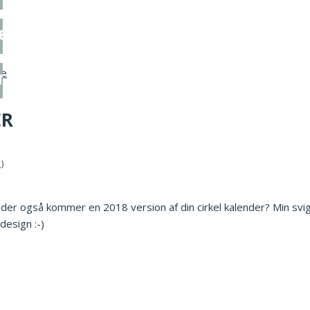
 i strik
krea-værelse
ER
der også kommer en 2018 version af din cirkel kalender? Min svi
design :-)