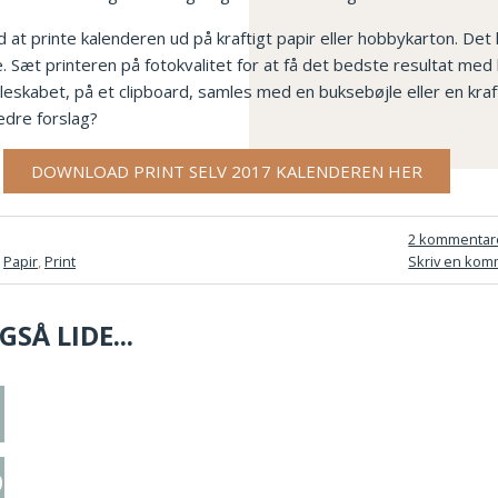
 at printe kalenderen ud på kraftigt papir eller hobbykarton. Det 
Sæt printeren på fotokvalitet for at få det bedste resultat med he
skabet, på et clipboard, samles med en buksebøjle eller en kraftig
edre forslag?
DOWNLOAD PRINT SELV 2017 KALENDEREN HER
2 kommentar
,
Papir
,
Print
Skriv en kom
SÅ LIDE...
 stjernestrimler
irklip