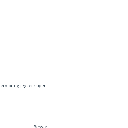
germor og jeg, er super
Besvar