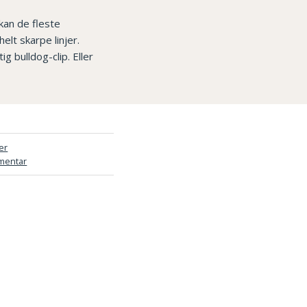
kan de fleste
lt skarpe linjer.
 bulldog-clip. Eller
er
mentar