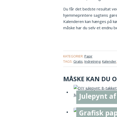
Du får det bedste resultat ved
hjemmeprintere sagtens gøre. 
Kalenderen kan hænges på køle
måske har du selv et endnu b
KATEGORIER:
Papir
TAGS:
Gratis
,
Indretning
,
Kalender
MÅSKE KAN DU OG
Julepynt af
Grafisk pap