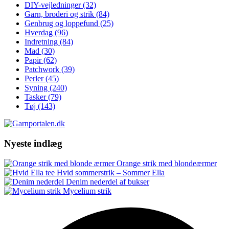
DIY-vejledninger
(32)
Garn, broderi og strik
(84)
Genbrug og loppefund
(25)
Hverdag
(96)
Indretning
(84)
Mad
(30)
Papir
(62)
Patchwork
(39)
Perler
(45)
Syning
(240)
Tasker
(79)
Tøj
(143)
Nyeste indlæg
Orange strik med blondeærmer
Hvid sommerstrik – Sommer Ella
Denim nederdel af bukser
Mycelium strik