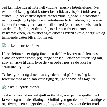
Jeg kan ikke lide at høre helt vildt højt musik i høretelefoner. Nej
tværtimod kan jeg faktisk oftest bedst lide at arbejde i fuldstændig
stilhed. Og her er disse høretelefoner virkelig gode. De udsender
nemlig nogle lydbølger, som neutraliserer lyden udefra, og når man
tænder for dem, lytter man bare til stilhed (eller musik, hvis man har
sat det til). Jeg bruger dem ofte, når larmen fra emhætten,
vaskemaskinen, køleskabet og overboens yderst aktive, energiske og
trampende datter bliver for meget.
Høretelefonerne er rigtig fine, men de blev leveret med den mest
slatne opbevaringpose, jeg længe har set. Derfor besluttede jeg mig
at sy en taske til dem, hvor de kan opbevares, så de ikke får
skrammer og ridser.
Tasken gør det også nemt at tage dem med på farten. Jeg kan
forestille med at de kan være rigtig dejlige at have på i toget fx.
Tasken er syet af en rest groft møbelstof, som jeg har quiltet med
farvede og neutrale stikninger. Quiltningen gør dels stoffet kraftigere
og stivere, men det gør det også blødere og beskytter derfor mod