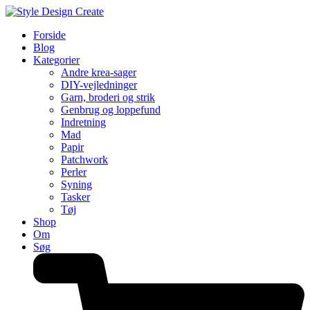
Forside
Blog
Kategorier
Andre krea-sager
DIY-vejledninger
Garn, broderi og strik
Genbrug og loppefund
Indretning
Mad
Papir
Patchwork
Perler
Syning
Tasker
Tøj
Shop
Om
Søg