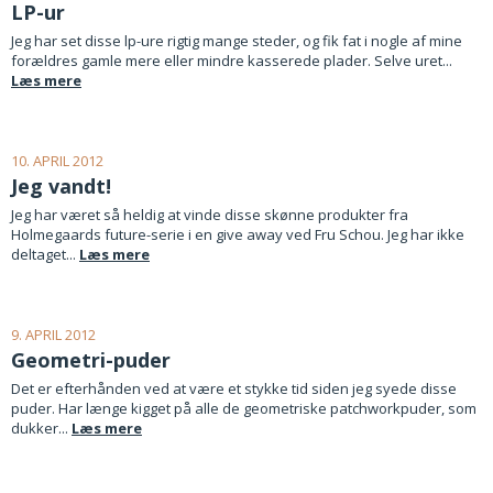
LP-ur
Jeg har set disse lp-ure rigtig mange steder, og fik fat i nogle af mine
forældres gamle mere eller mindre kasserede plader. Selve uret...
Læs mere
10. APRIL 2012
Jeg vandt!
Jeg har været så heldig at vinde disse skønne produkter fra
Holmegaards future-serie i en give away ved Fru Schou. Jeg har ikke
deltaget...
Læs mere
9. APRIL 2012
Geometri-puder
Det er efterhånden ved at være et stykke tid siden jeg syede disse
puder. Har længe kigget på alle de geometriske patchworkpuder, som
dukker...
Læs mere