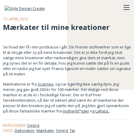
17. APRIL 2012
Mærkater til mine kreationer
Se hvad der lå i min postkasse i går. De fineste stofmærker som er lige
til at stryge eller sy på mine kreationer. Det er jo ikke fordi jeg skal
sælge mine kreationer eller nødvendigvis give dem et mærkat, men
jeg synes det er en fin detalje, hvis jeg kunne sætte det på fx en pude
eller en taske jeg har syet. Præcis ligesom en maler sætter sin signatur
på sit maleri.
Mærkaterne er fra
Scannex
, og var egentlig ikke særlig dyre. Jeg
mener, jeg gav godt 200 kr for 100 mærker. Det dejlige ved disse
mærker er at de er i forskellige farver. Der er 8 af hver
farvekombination, så der vil sikkert altid være én af mærkerne der
passer til den kreation jeg vil sætte den på. Jeg blev gjort opmærksom
på disse fantastiske mærker fra
motherbl*gger
og
LaRaLiL
.
KATEGORIER:
Syning
TAGS:
Dekoration
,
Mærkater
,
Syning
,
Tøj