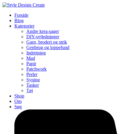
Forside
Blog
Kategorier
Andre krea-sager
DIY-vejledninger
Garn, broderi og strik
Genbrug og loppefund
Indretning
Mad
Papir
Patchwork
Perler
Syning
Tasker
Tøj
Shop
Om
Søg