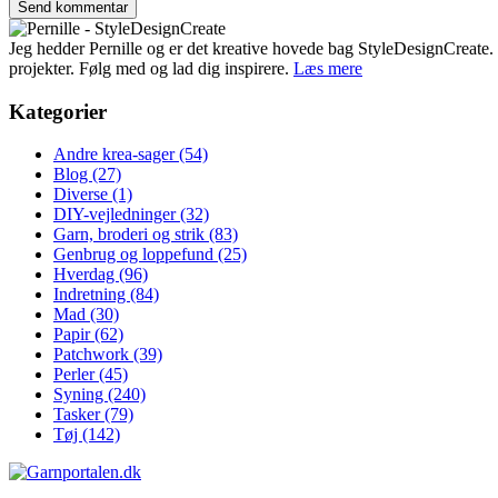
Jeg hedder Pernille og er det kreative hovede bag StyleDesignCreate. Ti
projekter. Følg med og lad dig inspirere.
Læs mere
Kategorier
Andre krea-sager
(54)
Blog
(27)
Diverse
(1)
DIY-vejledninger
(32)
Garn, broderi og strik
(83)
Genbrug og loppefund
(25)
Hverdag
(96)
Indretning
(84)
Mad
(30)
Papir
(62)
Patchwork
(39)
Perler
(45)
Syning
(240)
Tasker
(79)
Tøj
(142)