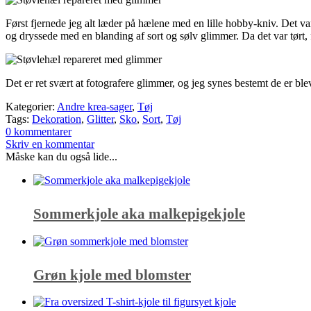
Først fjernede jeg alt læder på hælene med en lille hobby-kniv. Det var
og dryssede med en blanding af sort og sølv glimmer. Da det var tørt, f
Det er ret svært at fotografere glimmer, og jeg synes bestemt de er bl
Kategorier:
Andre krea-sager
,
Tøj
Tags:
Dekoration
,
Glitter
,
Sko
,
Sort
,
Tøj
0 kommentarer
Skriv en kommentar
Måske kan du også lide...
Sommerkjole aka malkepigekjole
Grøn kjole med blomster