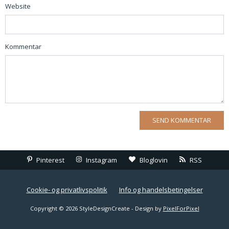
Website
Kommentar
Pinterest
Instagram
Bloglovin
RSS
Cookie- og privatlivspolitik
Info og handelsbetingelser
Copyright © 2026 StyleDesignCreate - Design by
PixelForPixel