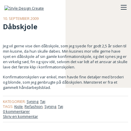
10. SEPTEMBER 2009
Dåbskjole
Jeg vil gerne vise den dåbskjole, som jeg syede for godt 2,5 år siden til
min kusine, da hun skulle døbes. Min kusines mor ville gerne have
syet en dåbskjole af sin gamle konfirmationskjole, og det synes jeg er
en virkelig sød, fin og sjov idé, selvom det var lidt af et ansvar at skulle
lave det første klip i konfirmationskjolen.
Konfirmationskjolen var enkel, men havde fine detaljer med broderi
og blonde, som jeg genbrugte på dåbskjolen. Mønsteret er fra et
gammelt håndarbejdsblad.
KATEGORIER:
Syning
,
Tøj
TAGS:
Kjole
,
Refashion
,
Syning
,
Tøj
0 kommentarer
Skriv en kommentar