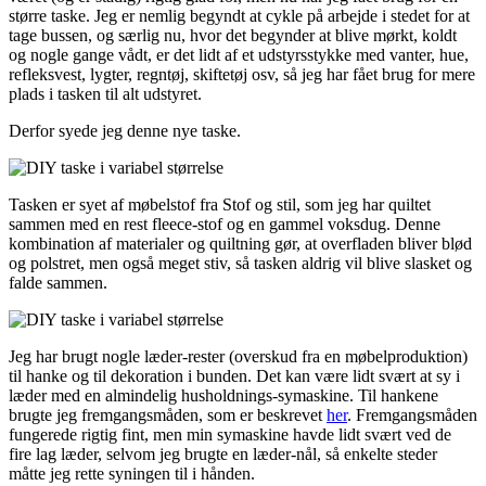
større taske. Jeg er nemlig begyndt at cykle på arbejde i stedet for at
tage bussen, og særlig nu, hvor det begynder at blive mørkt, koldt
og nogle gange vådt, er det lidt af et udstyrsstykke med vanter, hue,
refleksvest, lygter, regntøj, skiftetøj osv, så jeg har fået brug for mere
plads i tasken til alt udstyret.
Derfor syede jeg denne nye taske.
Tasken er syet af møbelstof fra Stof og stil, som jeg har quiltet
sammen med en rest fleece-stof og en gammel voksdug. Denne
kombination af materialer og quiltning gør, at overfladen bliver blød
og polstret, men også meget stiv, så tasken aldrig vil blive slasket og
falde sammen.
Jeg har brugt nogle læder-rester (overskud fra en møbelproduktion)
til hanke og til dekoration i bunden. Det kan være lidt svært at sy i
læder med en almindelig husholdnings-symaskine. Til hankene
brugte jeg fremgangsmåden, som er beskrevet
her
. Fremgangsmåden
fungerede rigtig fint, men min symaskine havde lidt svært ved de
fire lag læder, selvom jeg brugte en læder-nål, så enkelte steder
måtte jeg rette syningen til i hånden.