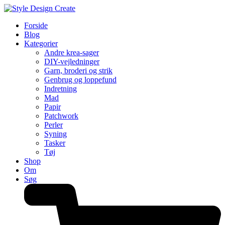
Forside
Blog
Kategorier
Andre krea-sager
DIY-vejledninger
Garn, broderi og strik
Genbrug og loppefund
Indretning
Mad
Papir
Patchwork
Perler
Syning
Tasker
Tøj
Shop
Om
Søg