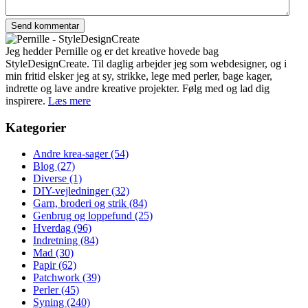
Jeg hedder Pernille og er det kreative hovede bag
StyleDesignCreate. Til daglig arbejder jeg som webdesigner, og i
min fritid elsker jeg at sy, strikke, lege med perler, bage kager,
indrette og lave andre kreative projekter. Følg med og lad dig
inspirere.
Læs mere
Kategorier
Andre krea-sager
(54)
Blog
(27)
Diverse
(1)
DIY-vejledninger
(32)
Garn, broderi og strik
(84)
Genbrug og loppefund
(25)
Hverdag
(96)
Indretning
(84)
Mad
(30)
Papir
(62)
Patchwork
(39)
Perler
(45)
Syning
(240)