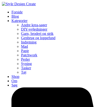
Forside
Blog
Kategorier
Andre krea-sager
DIY-vejledninger
Garn, broderi og strik
Genbrug og loppefund
Indretning
Mad
Papir
Patchwork
Perler
Syning
Tasker
Tøj
Shop
Om
Søg