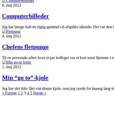
8. maj 2012
Computerbilleder
Jeg har længe haft en rigtig gammel cd-afspiller stående. Det var den f
4. maj 2012
Chefens fletpunge
Til en personale-aften hvor et par kolleger var et kort smut hjemme i mi
1. maj 2012
Min “go to”-kjole
Jeg har slet ikke fået vist denne kjole, som jeg syede for laaang lang tid
« Forrige
1
2
3
4
5
Næste »