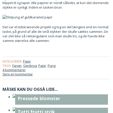
klippet til og tapet. Alle papirer er vendt således at kun det skinnende
stykke er synligt. Indeni er tasken brun.
Det var et tidskrævende projekt og tog en del længere end en normal
taske, på grund af alle de små stykker der skulle sættes sammen. De
var slet ikke så rektangulære som man skulle tro, og de havde ikke
samme størrelse alle sammen.
KATEGORIER:
Papir
TAGS:
Farver
,
Genbrug
,
Papir
,
Pung
4 kommentarer
Skriv en kommentar
MÅSKE KAN DU OGSÅ LIDE...
Pressede blomster
Tutti frutti strik