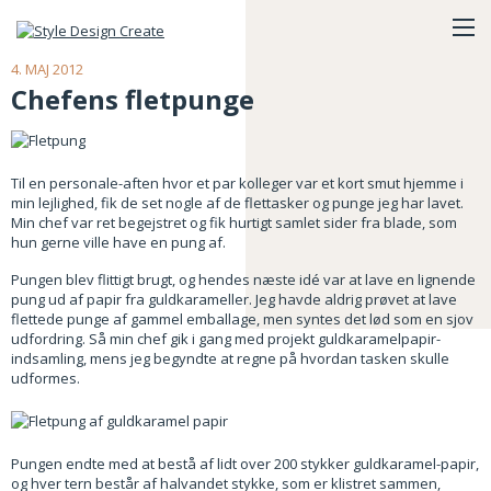
4. MAJ 2012
Chefens fletpunge
Til en personale-aften hvor et par kolleger var et kort smut hjemme i
min lejlighed, fik de set nogle af de flettasker og punge jeg har lavet.
Min chef var ret begejstret og fik hurtigt samlet sider fra blade, som
hun gerne ville have en pung af.
Pungen blev flittigt brugt, og hendes næste idé var at lave en lignende
pung ud af papir fra guldkarameller. Jeg havde aldrig prøvet at lave
flettede punge af gammel emballage, men syntes det lød som en sjov
udfordring. Så min chef gik i gang med projekt guldkaramelpapir-
indsamling, mens jeg begyndte at regne på hvordan tasken skulle
udformes.
Pungen endte med at bestå af lidt over 200 stykker guldkaramel-papir,
og hver tern består af halvandet stykke, som er klistret sammen,