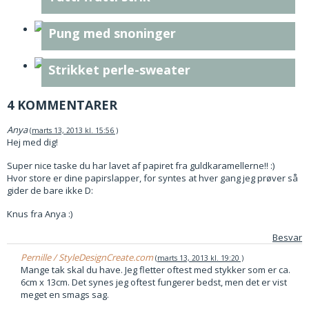
Pung med snoninger
Strikket perle-sweater
4 KOMMENTARER
Anya
marts 13, 2013 kl. 15:56
Hej med dig!
Super nice taske du har lavet af papiret fra guldkaramellerne!! :)
Hvor store er dine papirslapper, for syntes at hver gang jeg prøver så
gider de bare ikke D:
Knus fra Anya :)
Besvar
Pernille / StyleDesignCreate.com
marts 13, 2013 kl. 19:20
Mange tak skal du have. Jeg fletter oftest med stykker som er ca.
6cm x 13cm. Det synes jeg oftest fungerer bedst, men det er vist
meget en smags sag.