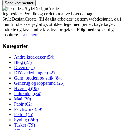
Jeg hedder Pernille og er det kreative hovede bag
StyleDesignCreate. Til daglig arbejder jeg som webdesigner, og i
min fritid elsker jeg at sy, strikke, lege med perler, bage kager,
indrette og lave andre kreative projekter. Følg med og lad dig
inspirere.
Læs mere
Kategorier
Andre krea-sager
(54)
Blog
(27)
Diverse
(1)
DIY-vejledninger
(32)
Garn, broderi og strik
(84)
Genbrug og loppefund
(25)
Hverdag
(96)
Indretning
(84)
Mad
(30)
Papir
(62)
Patchwork
(39)
Perler
(45)
Syning
(240)
Tasker
(79)