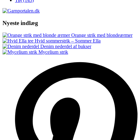
Tøj
(143)
Nyeste indlæg
Orange strik med blondeærmer
Hvid sommerstrik – Sommer Ella
Denim nederdel af bukser
Mycelium strik