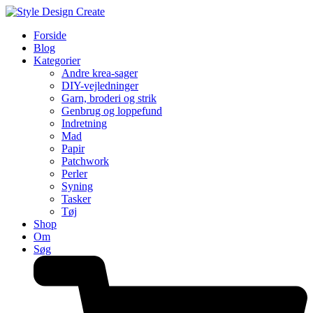
Forside
Blog
Kategorier
Andre krea-sager
DIY-vejledninger
Garn, broderi og strik
Genbrug og loppefund
Indretning
Mad
Papir
Patchwork
Perler
Syning
Tasker
Tøj
Shop
Om
Søg