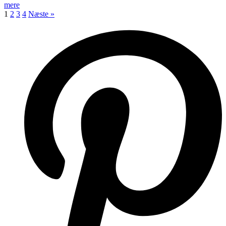
mere
1
2
3
4
Næste »