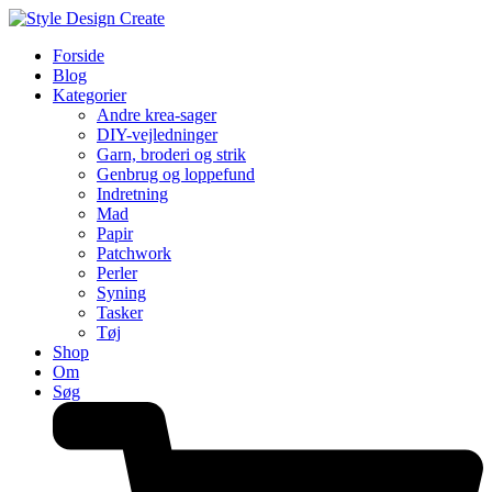
Forside
Blog
Kategorier
Andre krea-sager
DIY-vejledninger
Garn, broderi og strik
Genbrug og loppefund
Indretning
Mad
Papir
Patchwork
Perler
Syning
Tasker
Tøj
Shop
Om
Søg