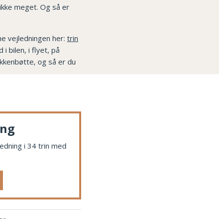
 ikke meget. Og så er
me vejledningen her:
trin
 bilen, i flyet, på
økkenbøtte, og så er du
ung
dning i 34 trin med