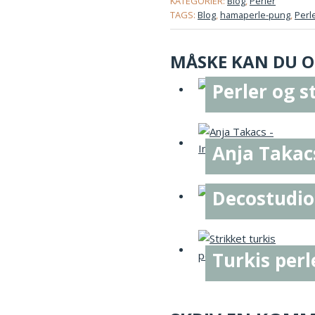
KATEGORIER:
Blog
,
Perler
TAGS:
Blog
,
hamaperle-pung
,
Perl
MÅSKE KAN DU OG
Perler og s
Anja Takacs
Decostudiob
Turkis per