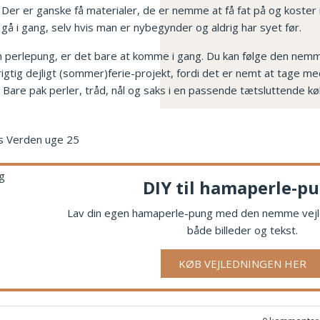
i. Der er ganske få materialer, de er nemme at få fat på og koster
 gå i gang, selv hvis man er nybegynder og aldrig har syet før.
egen perlepung, er det bare at komme i gang. Du kan følge den nem
rigtig dejligt (sommer)ferie-projekt, fordi det er nemt at tage med i
Bare pak perler, tråd, nål og saks i en passende tætsluttende k
DIY til hamaperle-p
Lav din egen hamaperle-pung med den nemme vejle
både billeder og tekst.
KØB VEJLEDNINGEN HER