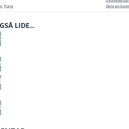
0 kommentar
er
,
Pung
Skriv en kom
SÅ LIDE...
trik
 - Inspiration fra Instagram
ys - Inspiration fra Instagram
lesweater