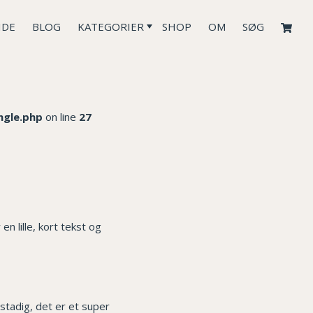
IDE
BLOG
KATEGORIER
SHOP
OM
SØG
ngle.php
on line
27
 lille, kort tekst og
stadig, det er et super