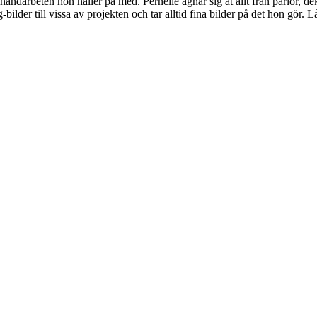
andarbeten hon håller på med. Pernelle ägnar sig åt allt från pärlor, 
-bilder till vissa av projekten och tar alltid fina bilder på det hon gör. 