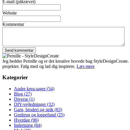
E-mail (påkrævet)
Website
Kommentar
Jeg hedder Pernille og er det kreative hovede bag StyleDesignCreate. Ti
projekter. Følg med og lad dig inspirere.
Læs mere
Kategorier
Andre krea-sager
(54)
Blog
(27)
Diverse
(1)
DIY-vejledninger
(32)
Garn, broderi og strik
(83)
Genbrug og loppefund
(25)
Hverdag
(96)
Indretning
(84)