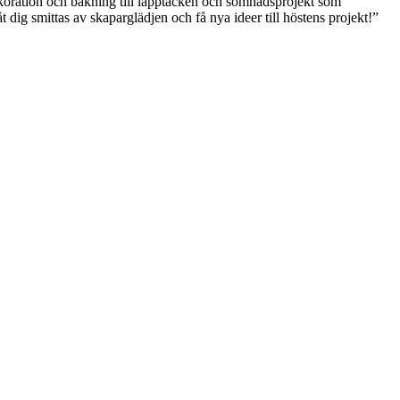
dekoration och bakning till lapptäcken och sömnadsprojekt som
Låt dig smittas av skaparglädjen och få nya ideer till höstens projekt!”