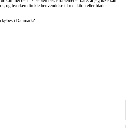
være udkommet den 17. september. Problemet er bare, at jeg ikke kan
k, og hverken direkte henvendelse til redaktion eller bladets
kan købes i Danmark?