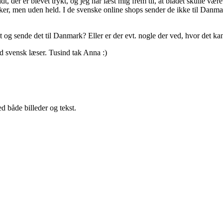
idt, der er blevet trykt, og jeg har læst mig frem til, at bladet skulle 
ker, men uden held. I de svenske online shops sender de ikke til Danmar
t og sende det til Danmark? Eller er der evt. nogle der ved, hvor det 
sød svensk læser. Tusind tak Anna :)
 både billeder og tekst.