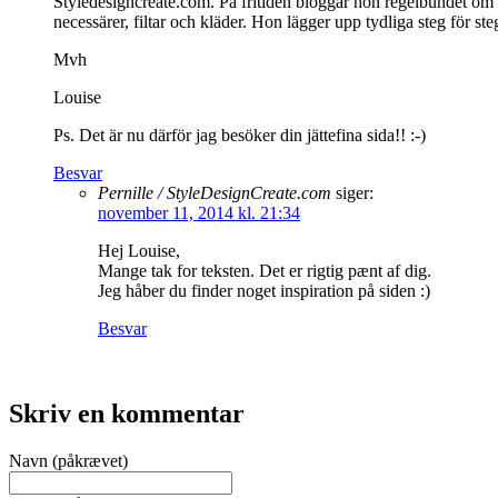
Styledesigncreate.com. På fritiden bloggar hon regelbundet om h
necessärer, filtar och kläder. Hon lägger upp tydliga steg för steg
Mvh
Louise
Ps. Det är nu därför jag besöker din jättefina sida!! :-)
Besvar
Pernille / StyleDesignCreate.com
siger:
november 11, 2014 kl. 21:34
Hej Louise,
Mange tak for teksten. Det er rigtig pænt af dig.
Jeg håber du finder noget inspiration på siden :)
Besvar
Skriv en kommentar
Navn (påkrævet)