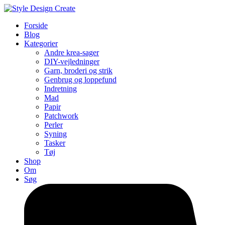
Forside
Blog
Kategorier
Andre krea-sager
DIY-vejledninger
Garn, broderi og strik
Genbrug og loppefund
Indretning
Mad
Papir
Patchwork
Perler
Syning
Tasker
Tøj
Shop
Om
Søg