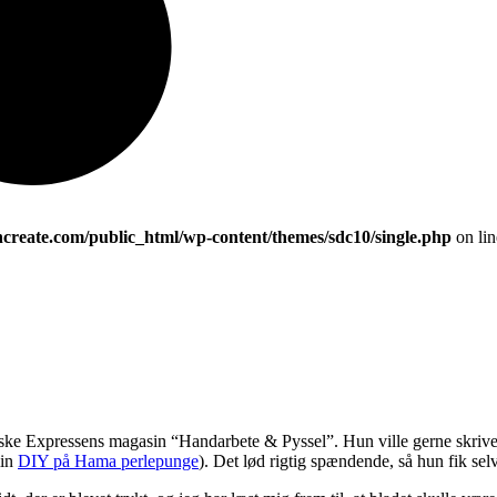
ncreate.com/public_html/wp-content/themes/sdc10/single.php
on li
 svenske Expressens magasin “Handarbete & Pyssel”. Hun ville gerne sk
min
DIY på Hama perlepunge
). Det lød rigtig spændende, så hun fik selvf