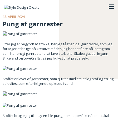
13. APRIL 2024
Pung af garnrester
Efter jeg er begyndt at strikke, har jeg fået en del garnrester, som jeg
forsøger at bruge på kreative måder. Jeg har set flere på Instagram,
som har brugt garnrester til at lave stof, bl.a.
Skaberglæde
,
Ingunn
Birkeland
og
LoveCrafts
, så jeg fik lyst til at prøve selv.
Stoffet er lavet af garnrester, som quiltes imellem et lag stof og en lag
soluvlies, som efterfølgende opløses i vand.
Stoffet brugte jeg til at sy en lille pung, som er perfekt når man skal