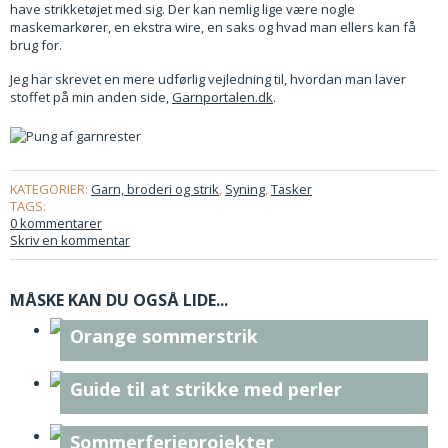
have strikketøjet med sig. Der kan nemlig lige være nogle
maskemarkører, en ekstra wire, en saks og hvad man ellers kan få
brug for.
Jeg har skrevet en mere udførlig vejledning til, hvordan man laver
stoffet på min anden side,
Garnportalen.dk
.
KATEGORIER:
Garn, broderi og strik
,
Syning
,
Tasker
TAGS:
0 kommentarer
Skriv en kommentar
MÅSKE KAN DU OGSÅ LIDE...
Orange sommerstrik
Guide til at strikke med perler
Sommerferieprojekter