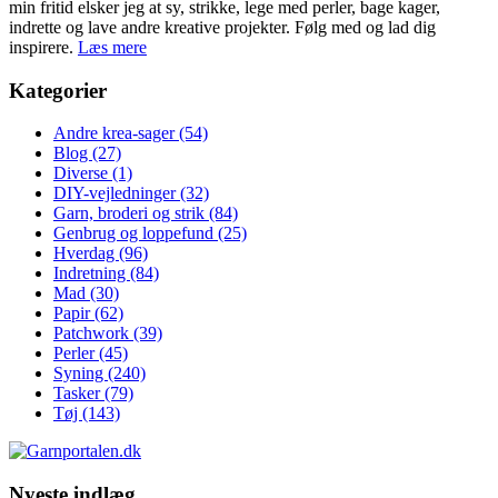
min fritid elsker jeg at sy, strikke, lege med perler, bage kager,
indrette og lave andre kreative projekter. Følg med og lad dig
inspirere.
Læs mere
Kategorier
Andre krea-sager
(54)
Blog
(27)
Diverse
(1)
DIY-vejledninger
(32)
Garn, broderi og strik
(84)
Genbrug og loppefund
(25)
Hverdag
(96)
Indretning
(84)
Mad
(30)
Papir
(62)
Patchwork
(39)
Perler
(45)
Syning
(240)
Tasker
(79)
Tøj
(143)
Nyeste indlæg