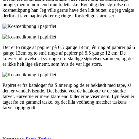
punge, men mindre end min toilettaske. Egentlig den størrelse en
kosmetikpung har. Jeg ville gerne have den lidt buttet, og jeg valgte
derfor at lave papirstykker og ringe i forskellige størrelser.
Der er to ringe af papirer på 6,5 gange 14cm, én ring af papirer på 6
gange 13cm og to små ringe af papirer på 5,5 gange 12 cm. De
kræver lidt øvelse at sy ringe i forskellige størrelser sammen, og det
er ikke helt lige så nemt, som hvis de var lige store.
Papiret er fra kataloger fra Sinnerup og de er beklædt med tape, så
den er vandafvisende. Det bedste ved de kataloger er de stærke
farver. Farverne er mere klare end billederne viser dem. Lynlåsen er
taget fra en gammel taske, og det lilla vedhæng matcher taskens
farver rigtig godt.