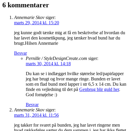
6 kommentarer
Annemarie Skov
siger:
marts 29, 2014 kl. 15:20
jeg kunne godt tænke mig at få en beskrivelse af hvordan du
har lavet den kosmetikpung, jeg tænker hvad bund har du
brugt.Hilsen Annemarie
Besvar
Pernille / StyleDesignCreate.com
siger:
marts 30, 2014 kl. 14:18
Du kan se i indlægget hvilke størrelse led/papirlapper
jeg har brugt og hvor mange ringe. Bunden er lavet
som en flad bund med lapper i str 6,5 x 14 cm. Du kan
finde en vejledning til det på
Genbrug blir guld her
.
God fornøjelse :)
Besvar
Annemarie Skov
siger:
marts 31, 2014 kl. 11:56
jeg takker for svaret på bunden, jeg har lavet ringene men
hvad rækkefølge sætter du dem sammen i, jeg har ikke flettet