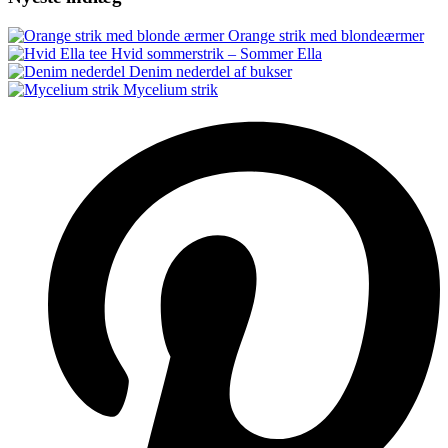
Orange strik med blondeærmer
Hvid sommerstrik – Sommer Ella
Denim nederdel af bukser
Mycelium strik