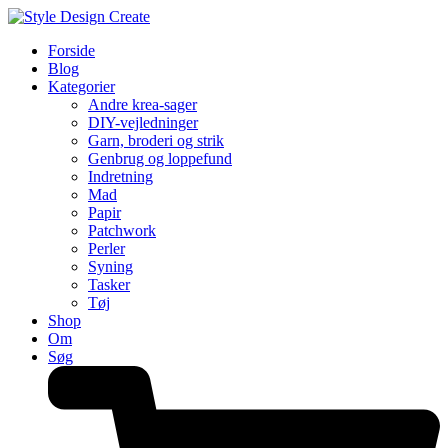
Forside
Blog
Kategorier
Andre krea-sager
DIY-vejledninger
Garn, broderi og strik
Genbrug og loppefund
Indretning
Mad
Papir
Patchwork
Perler
Syning
Tasker
Tøj
Shop
Om
Søg