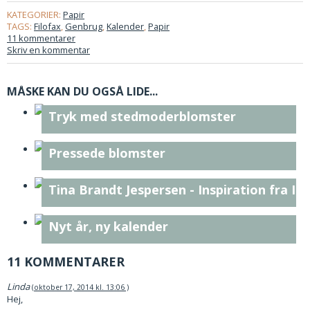
KATEGORIER:
Papir
TAGS:
Filofax
,
Genbrug
,
Kalender
,
Papir
11 kommentarer
Skriv en kommentar
MÅSKE KAN DU OGSÅ LIDE...
Tryk med stedmoderblomster
Pressede blomster
Tina Brandt Jespersen - Inspiration fra I
Nyt år, ny kalender
11 KOMMENTARER
Linda
oktober 17, 2014 kl. 13:06
Hej,