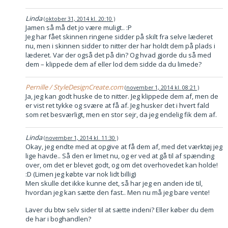
Linda
oktober 31, 2014 kl. 20:10
Jamen så må det jo være muligt.. :P
Jeg har fået skinnen ringene sidder på skilt fra selve læderet
nu, men i skinnen sidder to nitter der har holdt dem på plads i
læderet. Var der også det på din? Og hvad gjorde du så med
dem – klippede dem af eller lod dem sidde da du limede?
Pernille / StyleDesignCreate.com
november 1, 2014 kl. 08:21
Ja, jeg kan godt huske de to nitter. Jeg klippede dem af, men de
er vist ret tykke og svære at få af. Jeg husker det i hvert fald
som ret besværligt, men en stor sejr, da jeg endelig fik dem af.
Linda
november 1, 2014 kl. 11:30
Okay, jeg endte med at opgive at få dem af, med det værktøj jeg
lige havde.. Så den er limet nu, og er ved at gå til af spænding
over, om det er blevet godt, og om det overhovedet kan holde!
:D (Limen jeg købte var nok lidt billig)
Men skulle det ikke kunne det, så har jeg en anden ide til,
hvordan jeg kan sætte den fast.. Men nu må jeg bare vente!
Laver du btw selv sider til at sætte indeni? Eller køber du dem
de har i boghandlen?