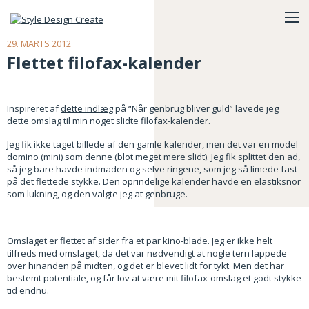
29. MARTS 2012
Flettet filofax-kalender
Inspireret af
dette indlæg
på “Når genbrug bliver guld” lavede jeg
dette omslag til min noget slidte filofax-kalender.
Jeg fik ikke taget billede af den gamle kalender, men det var en model
domino (mini) som
denne
(blot meget mere slidt). Jeg fik splittet den ad,
så jeg bare havde indmaden og selve ringene, som jeg så limede fast
på det flettede stykke. Den oprindelige kalender havde en elastiksnor
som lukning, og den valgte jeg at genbruge.
Omslaget er flettet af sider fra et par kino-blade. Jeg er ikke helt
tilfreds med omslaget, da det var nødvendigt at nogle tern lappede
over hinanden på midten, og det er blevet lidt for tykt. Men det har
bestemt potentiale, og får lov at være mit filofax-omslag et godt stykke
tid endnu.