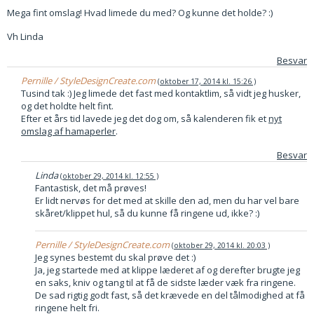
Mega fint omslag! Hvad limede du med? Og kunne det holde? :)
Vh Linda
Besvar
Pernille / StyleDesignCreate.com
oktober 17, 2014 kl. 15:26
Tusind tak :) Jeg limede det fast med kontaktlim, så vidt jeg husker,
og det holdte helt fint.
Efter et års tid lavede jeg det dog om, så kalenderen fik et
nyt
omslag af hamaperler
.
Besvar
Linda
oktober 29, 2014 kl. 12:55
Fantastisk, det må prøves!
Er lidt nervøs for det med at skille den ad, men du har vel bare
skåret/klippet hul, så du kunne få ringene ud, ikke? :)
Pernille / StyleDesignCreate.com
oktober 29, 2014 kl. 20:03
Jeg synes bestemt du skal prøve det :)
Ja, jeg startede med at klippe læderet af og derefter brugte jeg
en saks, kniv og tang til at få de sidste læder væk fra ringene.
De sad rigtig godt fast, så det krævede en del tålmodighed at få
ringene helt fri.