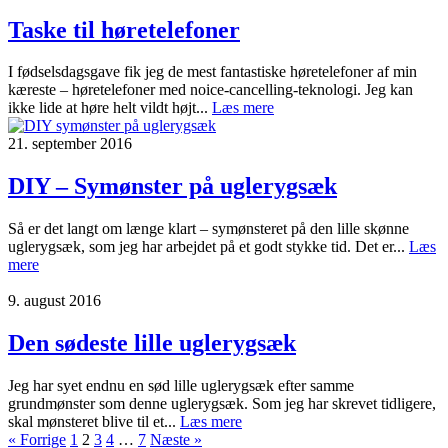
Taske til høretelefoner
I fødselsdagsgave fik jeg de mest fantastiske høretelefoner af min
kæreste – høretelefoner med noice-cancelling-teknologi. Jeg kan
ikke lide at høre helt vildt højt...
Læs mere
21. september 2016
DIY – Symønster på uglerygsæk
Så er det langt om længe klart – symønsteret på den lille skønne
uglerygsæk, som jeg har arbejdet på et godt stykke tid. Det er...
Læs
mere
9. august 2016
Den sødeste lille uglerygsæk
Jeg har syet endnu en sød lille uglerygsæk efter samme
grundmønster som denne uglerygsæk. Som jeg har skrevet tidligere,
skal mønsteret blive til et...
Læs mere
« Forrige
1
2
3
4
…
7
Næste »