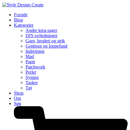
Forside
Blog
Kategorier
Andre krea-sager
DIY-vejledninger
Garn, broderi og strik
Genbrug og loppefund
Indretning
Mad
Papir
Patchwork
Perler
Syning
Tasker
Tøj
Shop
Om
Søg