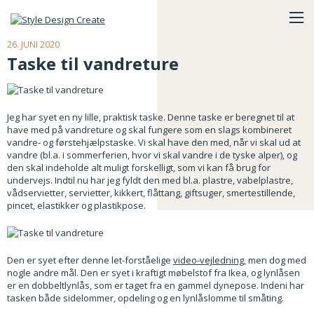
26. JUNI 2020
Taske til vandreture
Jeg har syet en ny lille, praktisk taske. Denne taske er beregnet til at
have med på vandreture og skal fungere som en slags kombineret
vandre- og førstehjælpstaske. Vi skal have den med, når vi skal ud at
vandre (bl.a. i sommerferien, hvor vi skal vandre i de tyske alper), og
den skal indeholde alt muligt forskelligt, som vi kan få brug for
undervejs. Indtil nu har jeg fyldt den med bl.a. plastre, vabelplastre,
vådservietter, servietter, kikkert, flåttang, giftsuger, smertestillende,
pincet, elastikker og plastikpose.
Den er syet efter denne let-forståelige
video-vejledning
, men dog med
nogle andre mål. Den er syet i kraftigt møbelstof fra Ikea, og lynlåsen
er en dobbeltlynlås, som er taget fra en gammel dynepose. Indeni har
tasken både sidelommer, opdeling og en lynlåslomme til småting.