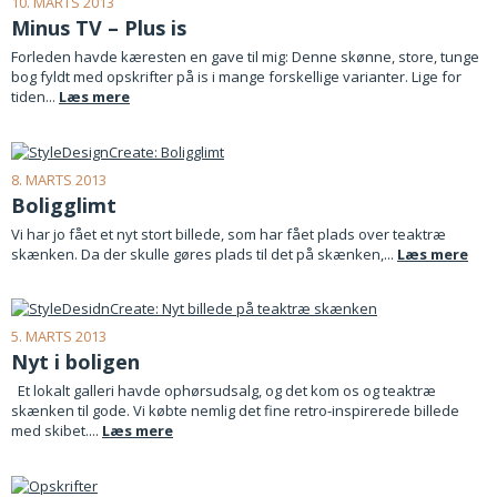
10. MARTS 2013
Minus TV – Plus is
Forleden havde kæresten en gave til mig: Denne skønne, store, tunge
bog fyldt med opskrifter på is i mange forskellige varianter. Lige for
tiden...
Læs mere
8. MARTS 2013
Boligglimt
Vi har jo fået et nyt stort billede, som har fået plads over teaktræ
skænken. Da der skulle gøres plads til det på skænken,...
Læs mere
5. MARTS 2013
Nyt i boligen
Et lokalt galleri havde ophørsudsalg, og det kom os og teaktræ
skænken til gode. Vi købte nemlig det fine retro-inspirerede billede
med skibet....
Læs mere