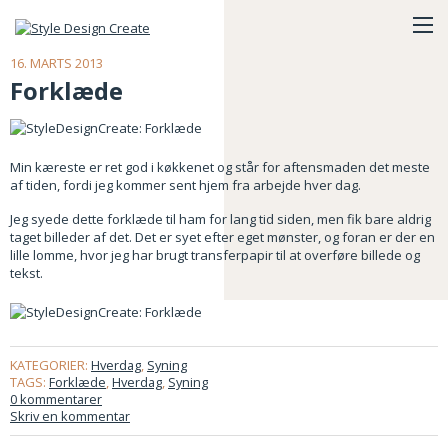
16. MARTS 2013
Forklæde
Min kæreste er ret god i køkkenet og står for aftensmaden det meste
af tiden, fordi jeg kommer sent hjem fra arbejde hver dag.
Jeg syede dette forklæde til ham for lang tid siden, men fik bare aldrig
taget billeder af det. Det er syet efter eget mønster, og foran er der en
lille lomme, hvor jeg har brugt transferpapir til at overføre billede og
tekst.
KATEGORIER:
Hverdag
,
Syning
TAGS:
Forklæde
,
Hverdag
,
Syning
0 kommentarer
Skriv en kommentar