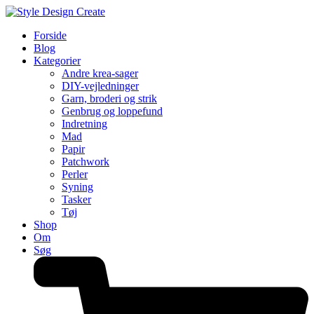
Forside
Blog
Kategorier
Andre krea-sager
DIY-vejledninger
Garn, broderi og strik
Genbrug og loppefund
Indretning
Mad
Papir
Patchwork
Perler
Syning
Tasker
Tøj
Shop
Om
Søg