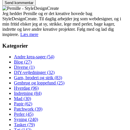
Jeg hedder Pernille og er det kreative hovede bag
StyleDesignCreate. Til daglig arbejder jeg som webdesigner, og i
min fritid elsker jeg at sy, strikke, lege med perler, bage kager,
indrette og lave andre kreative projekter. Følg med og lad dig
inspirere.
Læs mere
Kategorier
Andre krea-sager
(54)
Blog
(27)
Diverse
(1)
DIY-vejledninger
(32)
Garn, broderi og strik
(83)
Genbrug og loppefund
(25)
Hverdag
(96)
Indretning
(84)
Mad
(30)
Papir
(62)
Patchwork
(39)
Perler
(45)
Syning
(240)
Tasker
(79)
Tøj
(142)