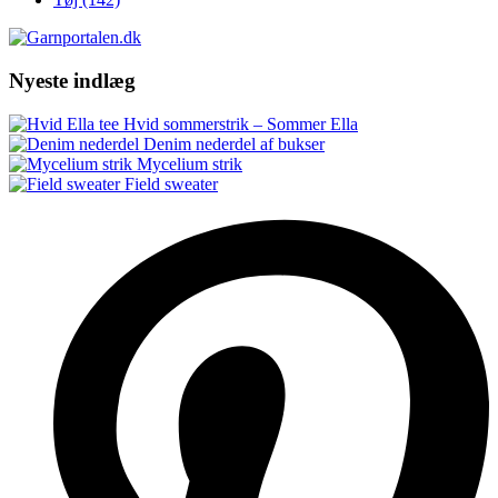
Nyeste indlæg
Hvid sommerstrik – Sommer Ella
Denim nederdel af bukser
Mycelium strik
Field sweater