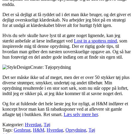
endda.
Det er så dejligt at få ryddet ud i det man ikke bruger, og det giver et
dejligt overskueligt klædeskab. Nu arbejder jeg blot på en strategi
for at undgå at klædeskabet bliver alt for hurtigt fyldt igen.
Hvis du selv skulle have lyst til at gøre noget lignende, kan jeg
stærkt anbefale at læse indlægget ved
Lost in a spottess mind
, som
inspirerede mig til denne oprydning. Der er rigtig gode tips, til
hvordan man griber den næsten uoverskuelige opgave an. Og så har
hun forøvrigt en del andre gode indlæg om at finde sin egen stil.
Det ser måske ikke ud af meget, men der er over 50 stykker tøj plus
diverse strømper, smykker, undertøj og andet tilbehør. Min
oprydning resulterede i en stor sort sæk, som nu står oppe på loftet,
indtil jeg er sikker på, at jeg ikke kommer til at savne noget deri.
Og for at fuldende det hele læste jeg for nyligt, at H&M indfører et
koncept hvor man kan få rabatkuponer ved at aflevere sit gamle
aflagte tøj i butikken. Ret smart.
Læs selv mere her
.
Kategorier:
Hverdag
,
Tøj
Tags:
Genbrug
,
H&M
,
Hverdag
,
Oprydning
,
Tøj