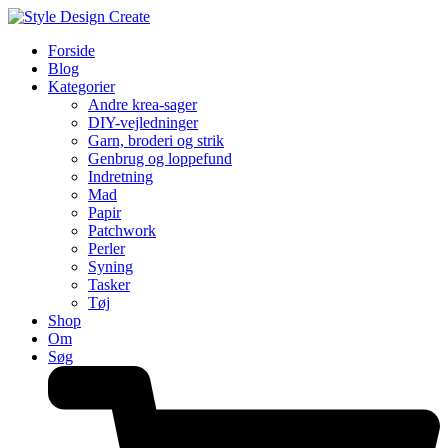
Forside
Blog
Kategorier
Andre krea-sager
DIY-vejledninger
Garn, broderi og strik
Genbrug og loppefund
Indretning
Mad
Papir
Patchwork
Perler
Syning
Tasker
Tøj
Shop
Om
Søg