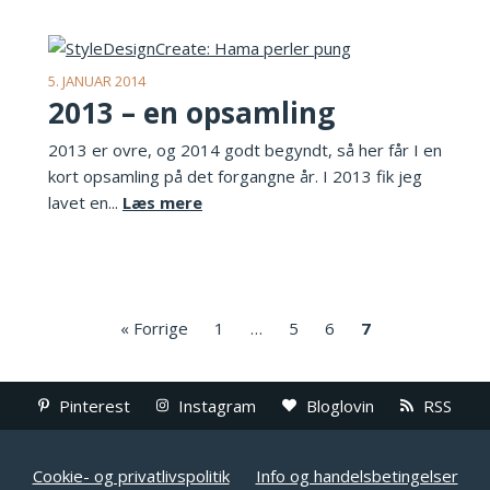
5. JANUAR 2014
2013 – en opsamling
2013 er ovre, og 2014 godt begyndt, så her får I en
kort opsamling på det forgangne år. I 2013 fik jeg
lavet en...
Læs mere
« Forrige
1
…
5
6
7
Pinterest
Instagram
Bloglovin
RSS
Cookie- og privatlivspolitik
Info og handelsbetingelser