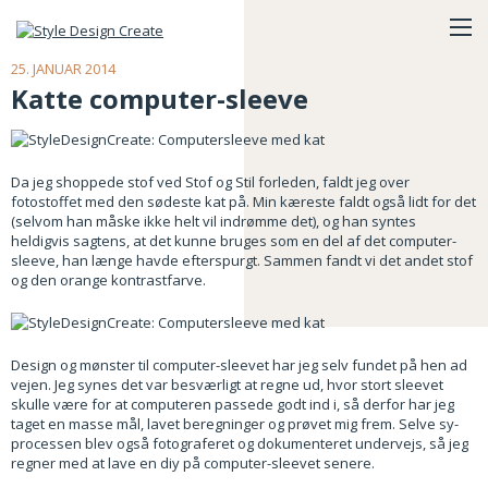
25. JANUAR 2014
Katte computer-sleeve
Da jeg shoppede stof ved Stof og Stil forleden, faldt jeg over
fotostoffet med den sødeste kat på. Min kæreste faldt også lidt for det
(selvom han måske ikke helt vil indrømme det), og han syntes
heldigvis sagtens, at det kunne bruges som en del af det computer-
sleeve, han længe havde efterspurgt. Sammen fandt vi det andet stof
og den orange kontrastfarve.
Design og mønster til computer-sleevet har jeg selv fundet på hen ad
vejen. Jeg synes det var besværligt at regne ud, hvor stort sleevet
skulle være for at computeren passede godt ind i, så derfor har jeg
taget en masse mål, lavet beregninger og prøvet mig frem. Selve sy-
processen blev også fotograferet og dokumenteret undervejs, så jeg
regner med at lave en diy på computer-sleevet senere.