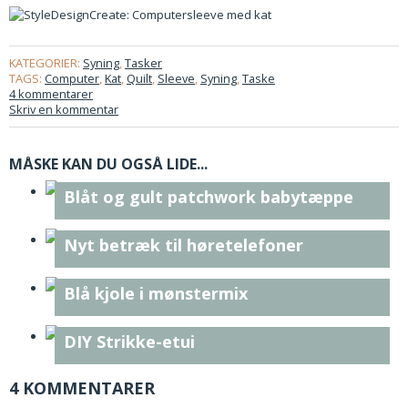
KATEGORIER:
Syning
,
Tasker
TAGS:
Computer
,
Kat
,
Quilt
,
Sleeve
,
Syning
,
Taske
4 kommentarer
Skriv en kommentar
MÅSKE KAN DU OGSÅ LIDE...
Blåt og gult patchwork babytæppe
Nyt betræk til høretelefoner
Blå kjole i mønstermix
DIY Strikke-etui
4 KOMMENTARER