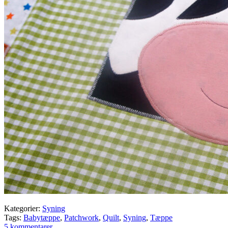
Kategorier:
Syning
Tags:
Babytæppe
,
Patchwork
,
Quilt
,
Syning
,
Tæppe
5 kommentarer