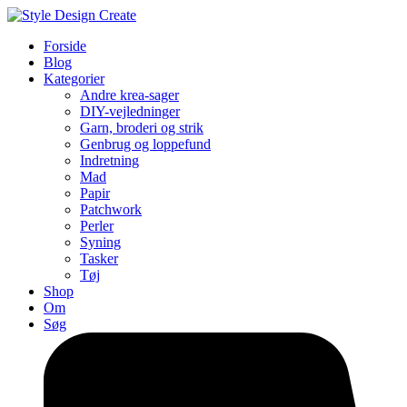
Forside
Blog
Kategorier
Andre krea-sager
DIY-vejledninger
Garn, broderi og strik
Genbrug og loppefund
Indretning
Mad
Papir
Patchwork
Perler
Syning
Tasker
Tøj
Shop
Om
Søg