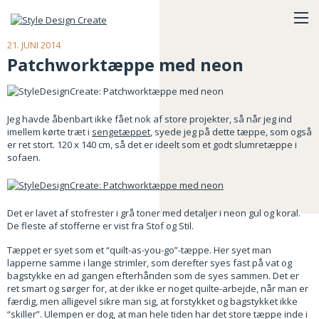
21. JUNI 2014
Patchworktæppe med neon
Jeg havde åbenbart ikke fået nok af store projekter, så når jeg ind
imellem kørte træt i
sengetæppet
, syede jeg på dette tæppe, som også
er ret stort. 120 x 140 cm, så det er ideelt som et godt slumretæppe i
sofaen.
Det er lavet af stofrester i grå toner med detaljer i neon gul og koral.
De fleste af stofferne er vist fra Stof og Stil.
Tæppet er syet som et “quilt-as-you-go”-tæppe. Her syet man
lapperne samme i lange strimler, som derefter syes fast på vat og
bagstykke en ad gangen efterhånden som de syes sammen. Det er
ret smart og sørger for, at der ikke er noget quilte-arbejde, når man er
færdig, men alligevel sikre man sig, at forstykket og bagstykket ikke
“skiller”. Ulempen er dog, at man hele tiden har det store tæppe inde i