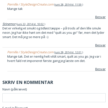
Pernille / StyleDesignCreate.com
juni 28, 2014 kl. 11:59
Mange tak
Besvar
Stinemor
juni 22, 2014 kl. 10:02
Det er virkelig et smukt og tidløst tæppe – på trods af den lille smule
neon. Jeg har ikke hørt om det med “quilt as you go” før, men det lyder
smart. Det må jeg se mere på :-)
Besvar
Pernille / StyleDesignCreate.com
juni 28, 2014 kl. 12:01
Mange tak. Det er nemlig helt vildt smart, quilt as you go. Jeg var i
hvert fald ret imponeret første gang jeg læste om det.
Besvar
SKRIV EN KOMMENTAR
Navn (påkrævet)