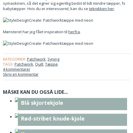
symaskinen, så det egner sig egentlig bedst til lidt mindre tæpper, fx
babytæpper. Hvis du er interesseret, kan du se
teknikken her
.
Mønsteret har jeg fået inspiration til
herfra
.
KATEGORIER:
Patchwork
,
Syning
TAGS:
Patchwork
,
Quilt
,
Tæppe
4 kommentarer
Skriv en kommentar
MÅSKE KAN DU OGSÅ LIDE...
Blå skjortekjole
Rød-stribet knude-kjole