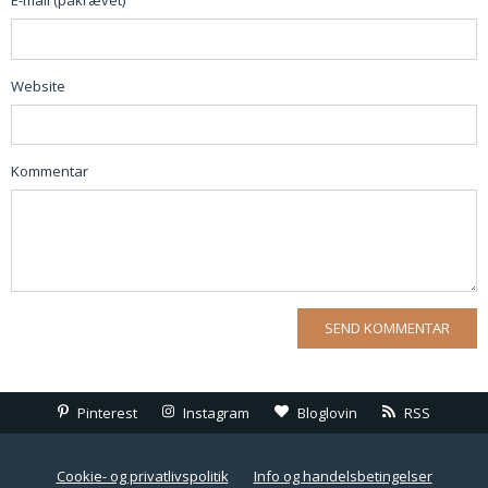
E-mail (påkrævet)
Website
Kommentar
Pinterest
Instagram
Bloglovin
RSS
Cookie- og privatlivspolitik
Info og handelsbetingelser